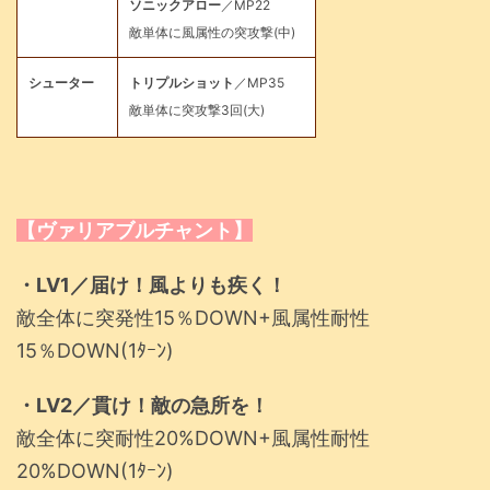
ソニックアロー
／MP22
敵単体に風属性の突攻撃(中)
シューター
トリプルショット
／MP35
敵単体に突攻撃3回(大)
【ヴァリアブルチャント】
・LV1／届け！風よりも疾く！
敵全体に突発性15％DOWN+風属性耐性
15％DOWN(1ﾀｰﾝ)
・LV2／貫け！敵の急所を！
敵全体に突耐性20%DOWN+風属性耐性
20%DOWN(1ﾀｰﾝ)