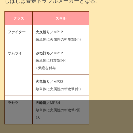
しばしば暴走トラブルメーカーとなる。
クラス
スキル
ファイター
火炎斬り
／MP12
敵単体に火属性の斬攻撃(小)
サムライ
みね打ち／
MP12
敵単体に打攻撃(小)
+気絶を付与
火竜斬り
／MP22
敵単体に火属性の斬攻撃(中)
ラセツ
天輪斬
／MP34
敵単体に火属性の斬攻撃2回
(大)