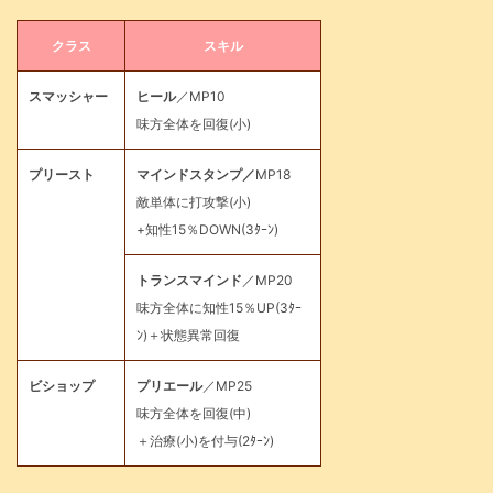
クラス
スキル
スマッシャー
ヒール
／MP10
味方全体を回復(小)
プリースト
マインドスタンプ／
MP18
敵単体に打攻撃(小)
+知性15％DOWN(3ﾀｰﾝ)
トランスマインド
／MP20
味方全体に知性15％UP(3ﾀｰ
ﾝ)＋状態異常回復
ビショップ
プリエール
／MP25
味方全体を回復(中)
＋治療(小)を付与(2ﾀｰﾝ)