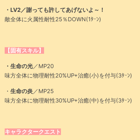
・LV2／謝っても許してあげないよ～！
敵全体に火属性耐性25％DOWN(1ﾀｰﾝ)
【固有スキル】
・生命の光
／MP20
味方全体に物理耐性20%UP+治癒(小)を付与(3ﾀｰﾝ)
・
生命の炎
／MP25
味方全体に物理耐性30%UP+治癒(中)を付与(3ﾀｰﾝ)
キャラクタークエスト