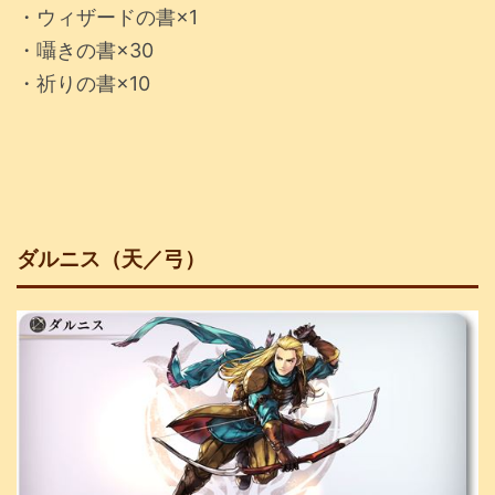
・ウィザードの書×1
・囁きの書×30
・祈りの書×10
ダルニス（天／弓）