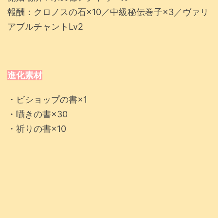
報酬：クロノスの石×10／中級秘伝巻子×3／ヴァリ
アブルチャントLv2
進化素材
・ビショップの書×1
・囁きの書×30
・祈りの書×10