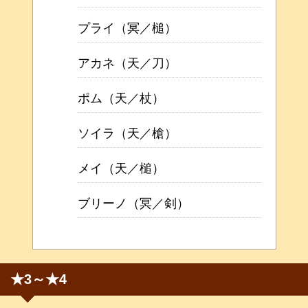
プライ（冥／槌）
アカネ（天／刀）
ポム（天／杖）
ソイラ（天／槍）
メイ（天／槌）
ブリーノ（冥／剣）
★3～★4