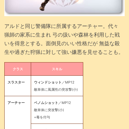
アルドと同じ警備隊に所属するアーチャー。代々
猟師の家系に生まれ 弓の扱いや森林を利用した戦
いを得意とする。面倒見のいい性格だが 無益な殺
生や過ぎた狩猟に対して強い嫌悪を見せることも。
クラス
スキル
スラスター
ウィンドショット
／MP12
敵単体に風属性の突攻撃(小)
アーチャー
ベノムショット
／MP12
敵単体に突攻撃(小)
+毒を付与