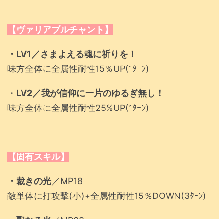
【ヴァリアブルチャント】
・LV1／さまよえる魂に祈りを！
味方全体に全属性耐性15％UP(1ﾀｰﾝ)
・
LV2／
我が信仰に一片のゆるぎ無し！
味方全体に全属性耐性25%UP(1ﾀｰﾝ)
【固有スキル】
・裁きの光
／MP18
敵単体に打攻撃(小)+全属性耐性15％DOWN(3ﾀｰﾝ)