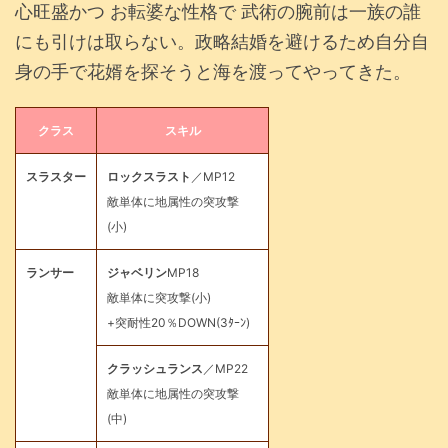
心旺盛かつ お転婆な性格で 武術の腕前は一族の誰
にも引けは取らない。政略結婚を避けるため自分自
身の手で花婿を探そうと海を渡ってやってきた。
クラス
スキル
スラスター
ロックスラスト
／MP12
敵単体に地属性の突攻撃
(小)
ランサー
ジャベリン
MP18
敵単体に突攻撃(小)
+突耐性20％DOWN(3ﾀｰﾝ)
クラッシュランス
／MP22
敵単体に地属性の突攻撃
(中)