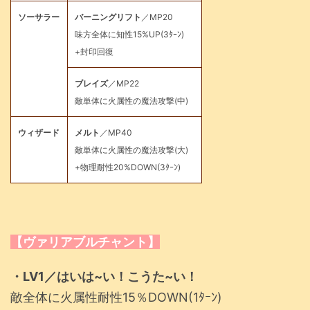
ソーサラー
バーニングリフト
／MP20
味方全体に知性15%UP(3ﾀｰﾝ)
+封印回復
ブレイズ
／MP22
敵単体に火属性の魔法攻撃(中)
ウィザード
メルト
／MP40
敵単体に火属性の魔法攻撃(大)
+物理耐性20%DOWN(3ﾀｰﾝ)
【ヴァリアブルチャント】
・LV1／はいは~い！こうた~い！
敵全体に火属性耐性15％DOWN(1ﾀｰﾝ)