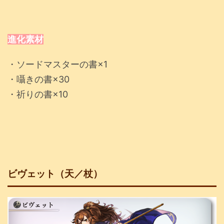
進化素材
・ソードマスターの書×1
・囁きの書×30
・祈りの書×10
ビヴェット（天／杖）