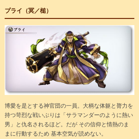
プライ（冥／槌）
博愛を是とする神官団の一員。大柄な体躯と膂力を
持つ苛烈な戦いぶりは「サラマンダーのように熱い
男」と仇名されるほど。だが その信仰と情熱のま
まに行動するため 基本空気が読めない。