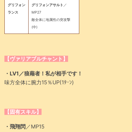
グリフォン
グリフォンアサルト
／
ランス
MP27
敵全体に地属性の突攻撃
(中)
【ヴァリアブルチャント】
・LV1／狼藉者！私が相手です！
味方全体に腕力15％UP(1ﾀｰﾝ)
【固有スキル】
・飛翔閃
／MP15