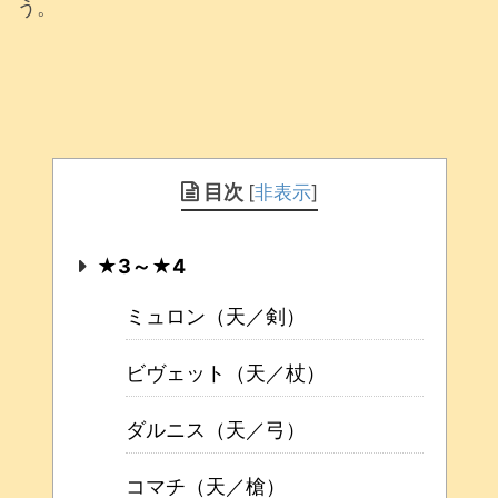
う。
目次
[
非表示
]
★3～★4
ミュロン（天／剣）
ビヴェット（天／杖）
ダルニス（天／弓）
コマチ（天／槍）