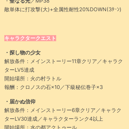
・
聖なる光
／MP38
敵単体に打攻撃(大)+全属性耐性20%DOWN(3ﾀｰﾝ)
キャラクタークエスト
・探し物の少女
解放条件：メインストーリー11章クリア／キャラク
ターLV5達成
開始場所：火の村ラトル
報酬：クロノスの石×10／下級秘伝巻子×3
・届かぬ信仰
解放条件：メインストーリー6章クリア／キャラク
ターLV30達成／キャラクターランク4以上
開始場所：水の都アクトゥール