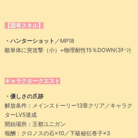
【固有スキル】
・ハンターショット
／MP18
敵単体に突攻撃（小）+物理耐性15％DOWN(3ﾀｰﾝ)
キャラクタークエスト
・優しさの爪跡
解放条件：メインストーリー13章クリア／キャラク
ターLV5達成
開始場所：王都ユニガン
報酬：クロノスの石×10／下級秘伝巻子×3