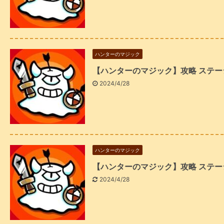
ハンターのマジック
【ハンターのマジック】攻略 ステー
2024/4/28
ハンターのマジック
【ハンターのマジック】攻略 ステー
2024/4/28