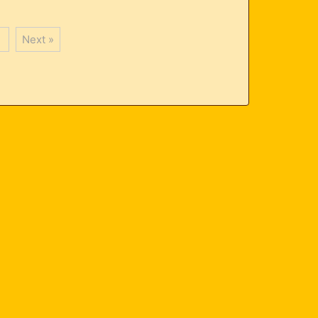
Next »