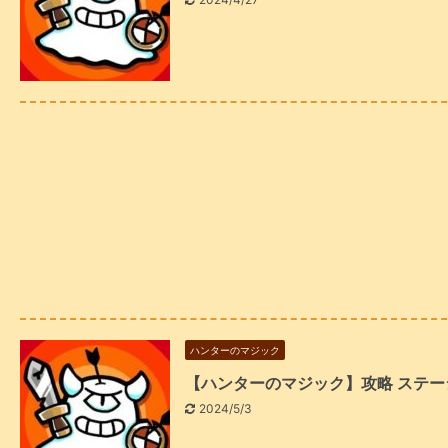
ハンターのマジック
【ハンターのマジック】攻略 ステー
2024/5/3