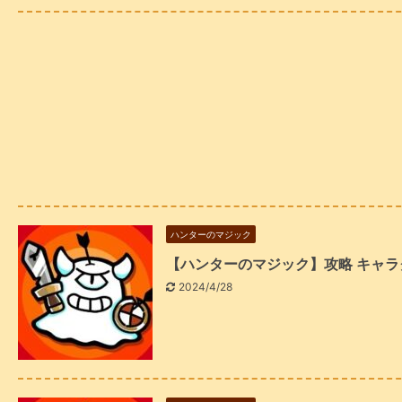
ハンターのマジック
【ハンターのマジック】攻略 キャラ
2024/4/28