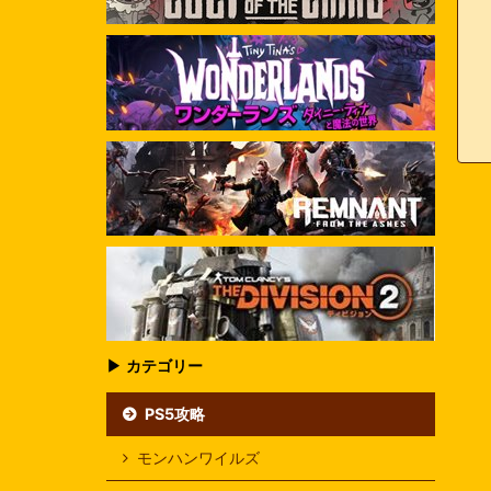
▶ カテゴリー
PS5攻略
モンハンワイルズ