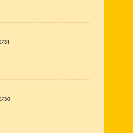
ジ31
ジ30