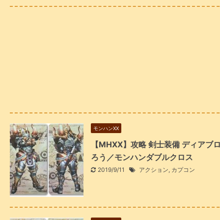
モンハンXX
【MHXX】攻略 剣士装備 ディア
ろう／モンハンダブルクロス
2019/9/11
アクション
,
カプコン