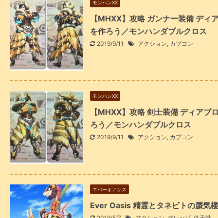
モンハンXX
【MHXX】攻略 ガンナー装備 デ
を作ろう／モンハンダブルクロス
2019/9/11
アクション
,
カプコン
モンハンXX
【MHXX】攻略 剣士装備 ディア
ろう／モンハンダブルクロス
2019/9/11
アクション
,
カプコン
エバーオアシス
Ever Oasis 精霊とタネビトの蜃
2019/5/7
アクション
,
グレッゾ
,
任天堂