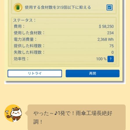
やった～♪1発で！雨傘工場長絶好
調！