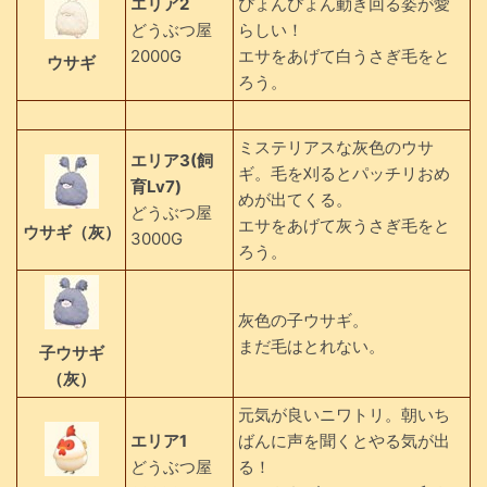
エリア2
ぴょんぴょん動き回る姿が愛
どうぶつ屋
らしい！
2000G
エサをあげて白うさぎ毛をと
ウサギ
ろう。
ミステリアスな灰色のウサ
エリア3(飼
ギ。毛を刈るとパッチリおめ
育Lv7)
めが出てくる。
どうぶつ屋
エサをあげて灰うさぎ毛をと
ウサギ（灰）
3000G
ろう。
灰色の子ウサギ。
まだ毛はとれない。
子ウサギ
（灰）
元気が良いニワトリ。朝いち
エリア1
ばんに声を聞くとやる気が出
どうぶつ屋
る！