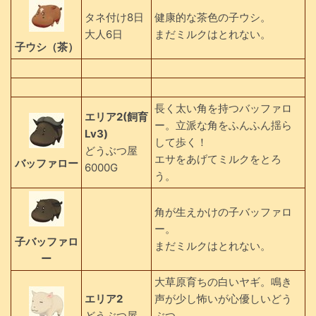
タネ付け8日
健康的な茶色の子ウシ。
大人6日
まだミルクはとれない。
子ウシ（茶）
長く太い角を持つバッファロ
エリア2
(飼育
ー。立派な角をふんふん揺ら
Lv3)
して歩く！
どうぶつ屋
エサをあげてミルクをとろ
バッファロー
6000G
う。
角が生えかけの子バッファロ
ー。
子バッファロ
まだミルクはとれない。
ー
大草原育ちの白いヤギ。鳴き
エリア2
声が少し怖いが心優しいどう
どうぶつ屋
ぶつ。