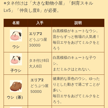
※タネ付けは「大きな動物小屋」「飼育スキル
Lv5」「仲良し度8」が必要。
名前
入手
説明
白黒模様がキュートなウシ。
エリア2
昔からずっと牧場の人気者！
どうぶつ屋
毎日エサをあげてミルクをと
3000G
ウシ
ろう
白黒模様のキュートな子ウ
タネ付け8日
シ。
大人6日
まだミルクはとれない。
子ウシ
健康的な茶色のウシ。ゆった
エリア2
りとした動きで過ごすことが
どうぶつ屋
多い。
5000G
毎日エサをあげてミルクをと
ウシ（茶）
ろう。