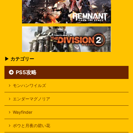
▶ カテゴリー
PS5攻略
モンハンワイルズ
エンダーマグノリア
Wayfinder
ボウと月夜の碧い花