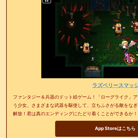
ラズベリースマッ
ファンタジー＆兵器のドット絵ゲーム！「ローグライク」ア
う少女。さまざまな武器を駆使して、立ちふさがる敵をなぎ
解放！君は真のエンディングにたどり着くことができるか！
App Storeはこちら