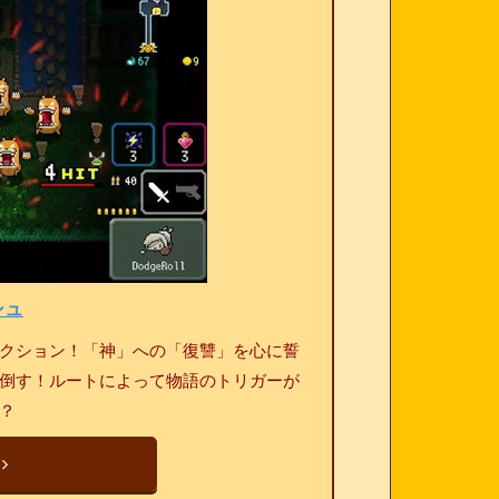
シュ
クション！「神」への「復讐」を心に誓
倒す！ルートによって物語のトリガーが
？