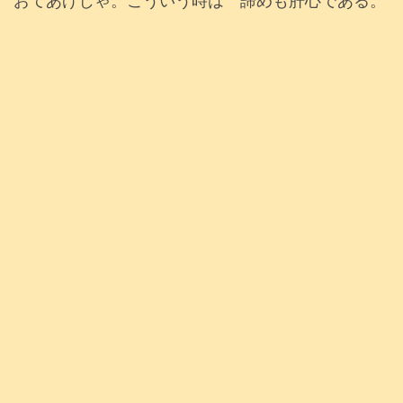
おてあげじゃ。こういう時は 諦めも肝心である。