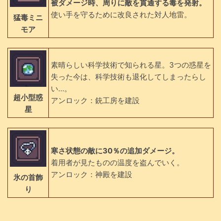
被ダメージ時、周りに敵を貫通する毒を発射。
使い手を守るために改良された対人地雷。
猛毒ミニ
モア
素晴らしい科学技術で知られる星。3つの惑星を
失った今は、科学技術も退化してしまったらし
い…。
超小型惑
アンロック：銃工房を建設
星
寒さ状態の敵に30％の追加ダメージ。
着用者が見たものの温度を盗んでいく。
アンロック：神殿を建設
氷の首飾
り