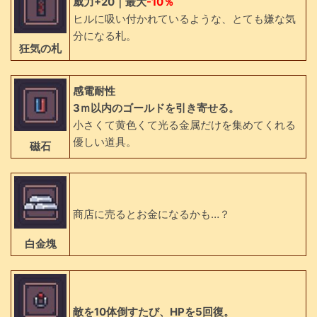
威力+20｜最大
-10％
ヒルに吸い付かれているような、とても嫌な気
分になる札。
狂気の札
感電耐性
3ｍ以内のゴールドを引き寄せる。
小さくて黄色くて光る金属だけを集めてくれる
優しい道具。
磁石
商店に売るとお金になるかも…？
白金塊
敵を10体倒すたび、HPを5回復。