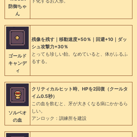
ド化するお人形。
防御ちゃ
ん
残像を残す｜移動速度+50％｜回避+10｜ダッ
シュ攻撃力+30％
とっても珍しい飴。なめていると、体がふるふ
ゴールド
るする。
キャンデ
ィ
クリティカルヒット時、HPを2回復（クールタ
イム0.5秒）
この血を飲むと、牙が大きくなる病にかかるら
しい。
ソルベオ
アンロック：訓練所を建設
の血