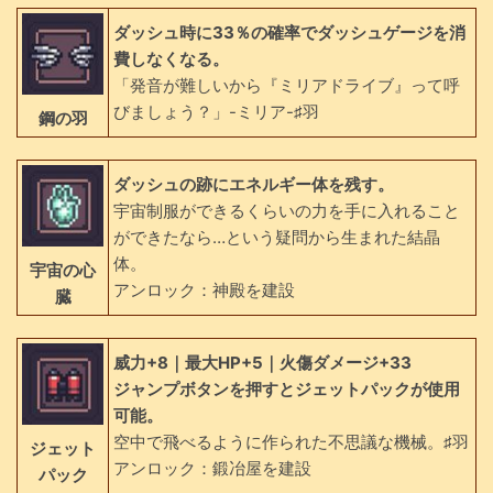
ダッシュ時に33％の確率でダッシュゲージを消
費しなくなる。
「発音が難しいから『ミリアドライブ』って呼
びましょう？」-ミリア-♯羽
鋼の羽
ダッシュの跡にエネルギー体を残す。
宇宙制服ができるくらいの力を手に入れること
ができたなら…という疑問から生まれた結晶
体。
宇宙の心
アンロック：神殿を建設
臓
威力+8｜最大HP+5｜火傷ダメージ+33
ジャンプボタンを押すとジェットパックが使用
可能。
空中で飛べるように作られた不思議な機械。♯羽
ジェット
アンロック：鍛冶屋を建設
パック