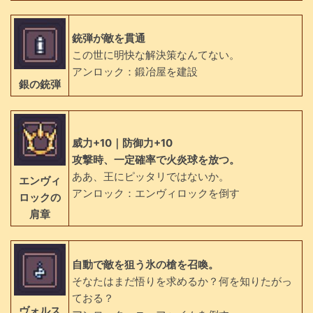
銃弾が敵を貫通
この世に明快な解決策なんてない。
アンロック：鍛冶屋を建設
銀の銃弾
威力+10｜防御力+10
攻撃時、一定確率で火炎球を放つ。
ああ、王にピッタリではないか。
エンヴィ
アンロック：エンヴィロックを倒す
ロックの
肩章
自動で敵を狙う氷の槍を召喚。
そなたはまだ悟りを求めるか？何を知りたがっ
ておる？
ヴォルス