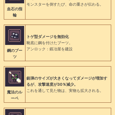
モンスターを倒すたび、命の重さが伝わる。
血石の指
輪
トゲ型ダメージを無効化
靴底に鋼を付けたブーツ。
アンロック：鍛冶屋を建設
鋼のブー
ツ
銃弾のサイズが大きくなってダメージが増加す
るが、攻撃速度が30％減少。
これを通して見た物は、実物も拡大される。
魔法のル
ーペ