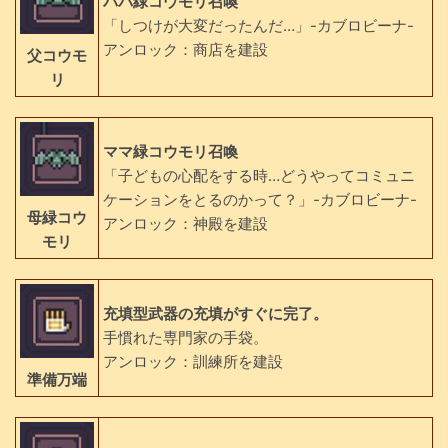
パパ緑コウモリ召喚
「しつけが大変だったんだ…」-カブロビーナ-
アンロック：商店を建設
父コウモ
リ
ママ緑コウモリ召喚
「子どもの心配をする時…どうやってコミュニ
ケーションをとるのかって？」-カブロビーナ-
母緑コウ
アンロック：神殿を建設
モリ
充填型武器の充填がすぐに完了。
手慣れた専門家の手袋。
アンロック：訓練所を建設
準備万端