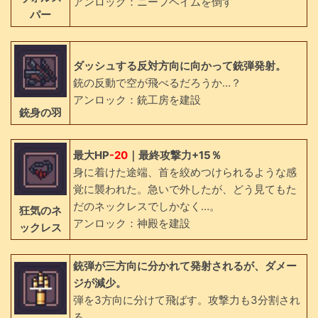
アンロック：ニーフヘイムを倒す
パー
ダッシュする反対方向に向かって銃弾発射。
銃の反動で空が飛べるだろうか…？
アンロック：銃工房を建設
銃身の羽
最大HP
-20
｜最終攻撃力+15％
身に着けた途端、首を絞めつけられるような感
覚に襲われた。急いで外したが、どう見てもた
だのネックレスでしかなく…。
狂気のネ
アンロック：神殿を建設
ックレス
銃弾が三方向に分かれて発射されるが、ダメー
ジが減少。
弾を3方向に分けて飛ばす。攻撃力も3分割され
る。