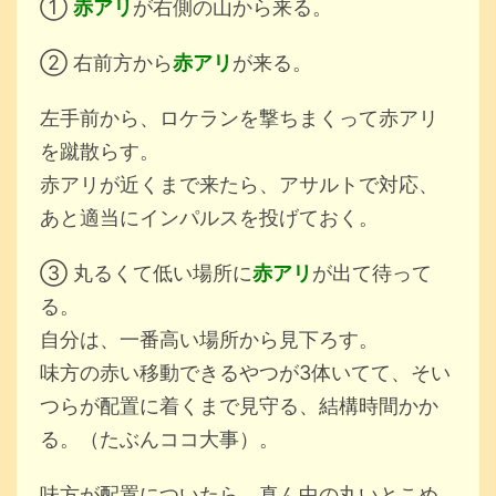
①
赤アリ
が右側の山から来る。
② 右前方から
赤アリ
が来る。
左手前から、ロケランを撃ちまくって赤アリ
を蹴散らす。
赤アリが近くまで来たら、アサルトで対応、
あと適当にインパルスを投げておく。
③ 丸るくて低い場所に
赤アリ
が出て待って
る。
自分は、一番高い場所から見下ろす。
味方の赤い移動できるやつが3体いてて、そい
つらが配置に着くまで見守る、結構時間かか
る。（たぶんココ大事）。
味方が配置についたら、真ん中の丸いとこめ