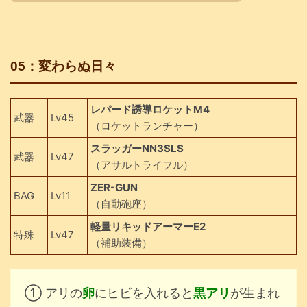
05：変わらぬ日々
レパード誘導ロケットM4
武器
Lv45
（ロケットランチャー）
スラッガーNN3SLS
武器
Lv47
（アサルトライフル）
ZER-GUN
BAG
Lv11
（自動砲座）
軽量リキッドアーマーE2
特殊
Lv47
（補助装備）
① アリの
卵
にヒビを入れると
黒アリ
が生まれ