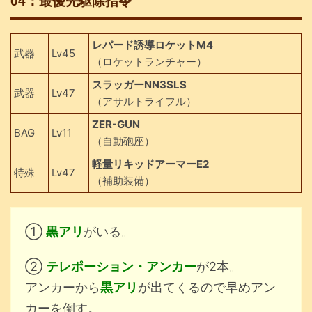
04：最優先駆除指令
レパード誘導ロケットM4
武器
Lv45
（ロケットランチャー）
スラッガーNN3SLS
武器
Lv47
（アサルトライフル）
ZER-GUN
BAG
Lv11
（自動砲座）
軽量リキッドアーマーE2
特殊
Lv47
（補助装備）
①
黒アリ
がいる。
②
テレポーション・アンカー
が2本。
アンカーから
黒アリ
が出てくるので早めアン
カーを倒す。