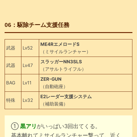
06：駆除チーム支援任務
ME4RエメロードS
武器
Lv52
（ミサイルランチャー）
スラッガーNN3SLS
武器
Lv47
（アサルトライフル）
ZER-GUN
BAG
Lv11
（自動砲座）
E2レーダー支援システム
特殊
Lv32
（補助装備）
①
黒アリ
がいっぱい3回出てくる。
基本離れてミサイルランチャー撃って、近く