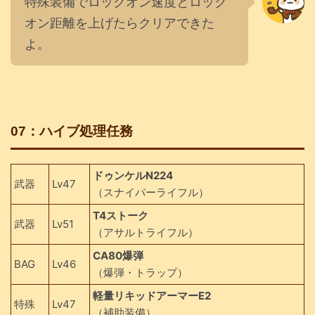
特殊装備でロックオン速度とロック
オン距離を上げたらクリアできた
よ。
07：ハイブ処理任務
ドゥンケルN224
武器
Lv47
（スナイパーライフル）
T4ストーク
武器
Lv51
（アサルトライフル）
CA80爆弾
BAG
Lv46
（爆弾・トラップ）
軽量リキッドアーマーE2
特殊
Lv47
（補助装備）