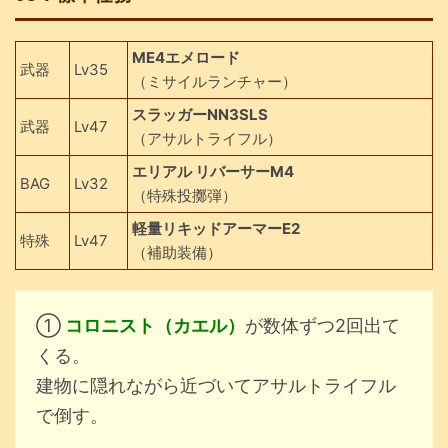
ME4エメロード
武器
Lv35
（ミサイルランチャー）
スラッガーNN3SLS
武器
Lv47
（アサルトライフル）
エリアル リバーサーM4
BAG
Lv32
（特殊投擲弾）
軽量リキッドアーマーE2
特殊
Lv47
（補助装備）
①
コロニスト（カエル）
が数体ずつ2回出て
くる。
建物に隠れながら近づいてアサルトライフル
で倒す。