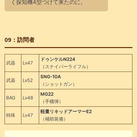
く探知機4型つけて来たのに。
09：訪問者
ドゥンケルN224
武器
Lv47
（スナイパーライフル）
SNG-10A
武器
Lv52
（ショットガン）
MG22
BAG
Lv48
（手榴弾）
軽量リキッドアーマーE2
特殊
Lv47
（補助装備）