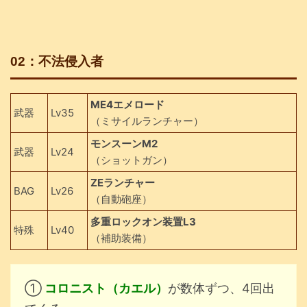
02：不法侵入者
ME4エメロード
武器
Lv35
（ミサイルランチャー）
モンスーンM2
武器
Lv24
（ショットガン）
ZEランチャー
BAG
Lv26
（自動砲座）
多重ロックオン装置L3
特殊
Lv40
（補助装備）
①
コロニスト（カエル）
が数体ずつ、4回出