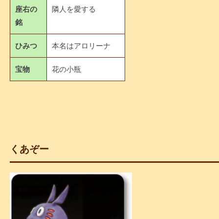
座右の
隣人を愛する
銘
ひみつ
本名はアロリーナ
宝物
花の小瓶
くあぞー