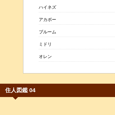
ハイネズ
アカボー
ブルーム
ミドリ
オレン
住人図鑑 04