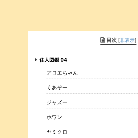
目次
[
非表示
]
住人図鑑 04
アロエちゃん
くあぞー
ジャズー
ホワン
ヤミクロ