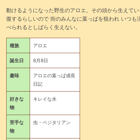
動けるようになった野生のアロエ。その頭から生えてい
復するらしいので 街のみんなに葉っぱを狙われ いつも
べられるとしばらく生えない。
種族
アロエ
誕生日
8月8日
趣味
アロエの葉っぱ成長
日記
好きな
キレイな水
物
苦手な
虫・ベジタリアン
物