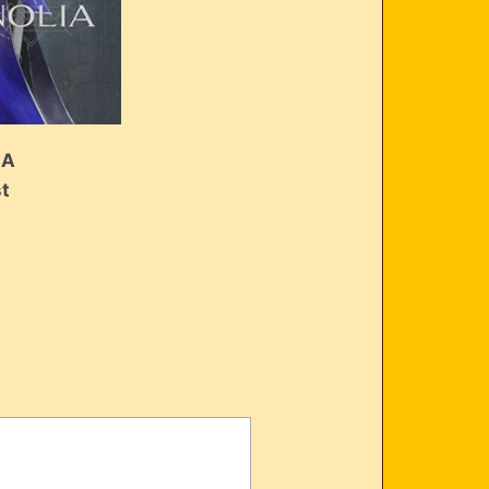
IA
st