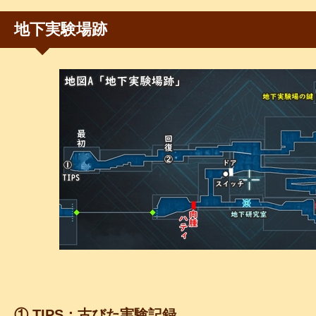
地下実験場跡
① TIPS：古びた実験記録