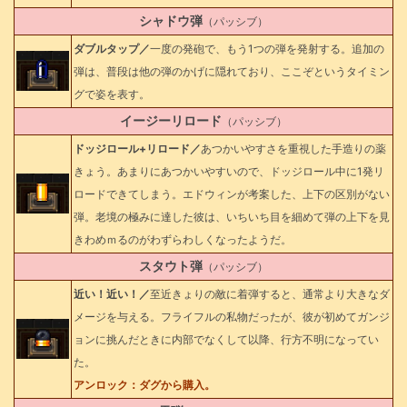
シャドウ弾
（パッシブ）
ダブルタップ／
一度の発砲で、もう1つの弾を発射する。追加の
弾は、普段は他の弾のかげに隠れており、ここぞというタイミン
グで姿を表す。
イージーリロード
（パッシブ）
ドッジロール+リロード／
あつかいやすさを重視した手造りの薬
きょう。あまりにあつかいやすいので、ドッジロール中に1発リ
ロードできてしまう。エドウィンが考案した、上下の区別がない
弾。老境の極みに達した彼は、いちいち目を細めて弾の上下を見
きわめｍるのがわずらわしくなったようだ。
スタウト弾
（パッシブ）
近い！近い！／
至近きょりの敵に着弾すると、通常より大きなダ
メージを与える。フライフルの私物だったが、彼が初めてガンジ
ョンに挑んだときに内部でなくして以降、行方不明になってい
た。
アンロック：ダグから購入。