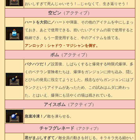
おいしすぎて死んじゃいそう！…じゃなくて、生き返りそう！
空ビン
（アクティブ）
ハートを大切に／
ハートや弾薬、その他のアイテムを中にしまっ
ておき、あとで使用できる。拾いたいアイテムの前で使用すると
格納でき、もう一度使用すると、中のアイテムを捨てる。
アンロック：シャドウ・マジシャンを倒す。
ボム
（アクティブ）
バクハツだ！／
設置後、しばらくすると爆発する時限式爆弾。多
くのベテラン冒険者たちは、爆弾をガンジョンに持ち込み、隠し
とびらの発見に役立てようとした。残念ながらガンジョンにはブ
ランクというアイテムがあったため、この試みはムダに終わっ
た。とはいえ、爆弾にも活やくの場は残されている。
アイスボム
（アクティブ）
急速冷凍！／
敵を凍らせる。
チャフグレネード
（アクティブ）
君がまぶしすぎて
／敵全員の動きを封じる。キラキラ光る細かい