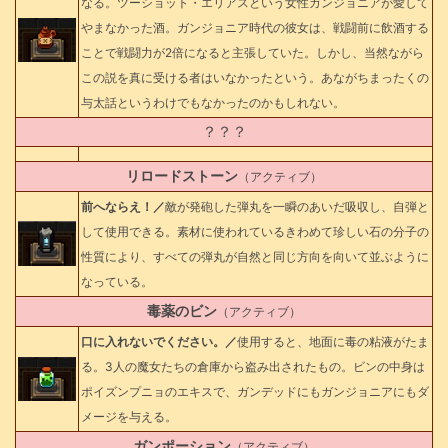
なる。ツーショット・エリアスという女性ガンジョニアが愛して
やまなかった酒。ガンジョニア時代の彼女は、戦闘前に飲酒する
ことで戦闘力が2倍になると主張していた。しかし、当然ながら
この説を真に受ける者はいなかったという。あながちまったくの
与太話というわけでもなかったのかもしれない。
？？？
リロードストーン
（アクティブ）
前へならえ！／
敵が発砲した弾丸を一瞬のあいだ吸収し、自弾と
して使用できる。素材に使われているきわめて珍しい石の分子の
性質により、すべての弾丸が自然と同じ方向を向いて並ぶように
なっている。
毒薬のビン
（アクティブ）
口に入れないでください。／
使用すると、地面に毒の粘液がたま
る。3人の魔女たちの倉庫から盗み出されたもの。ビンの中身は
ポイズンプニョのエキスで、ガンデッドにもガンジョニアにもダ
メージを与える。
ガンポーション
（アクティブ）