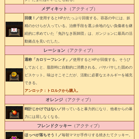
メディキット
（アクティブ）
回復！／
使用するとHPがたっぷり回復する。容器の中には、妖
精のかけらが入っている。治療手段を選ぶ余地のない負傷者を継
続的に求めていた「免許なき医師団」は、ガンジョンに最高の活
動拠点を見いだした。
レーション
（アクティブ）
通称「カロリーフレンド」／
使用するとHPが回復する。そうび
しておくと、脂肪時に自動的に消費される。パサパサした固めの
ビスケット。味はそこそこだが、活動に必要なエネルギーを補充
できる。
アンロック：トロルクから購入。
オレンジ
（アクティブ）
時計じかけではない／
持っていると暴力的になり、他者からの暴
力には屈しなくなる。
フレンドクッキー
（アクティブ）
ほっぺが落ちそう！／
毎朝ママが手作りする焼きたてクッキー。