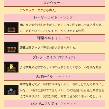
スカウター
（）
アンロック：ダグから購入。
レーザーライト
（パッシブ）
赤い点／
命中精度が上がる。ガンジョン内ではステルス性を気に
する必要がほとんどないため、かなり使える装置。
弾薬ベルト
（パッシブ）
弾薬上限アップ／
弾薬の最大容量が増える。
ブレットタイム
（アクティブ）
よけ放題／
起動すると時間の流れがおそくなる、不思議な時計。
古びたベル
（アクティブ）
時空を越えて／
一時的に時間を止める。現在とは異なる時代にし
かない、特殊な素材でできたベル。その物憂げな音色は時空を超
えて鳴りひびき、実際に鳴るより前に音を聞く者もいるという。
シンギュラリティ
（アクティブ）