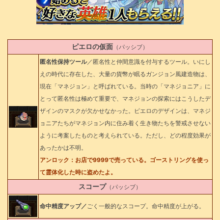
ピエロの仮面
（パッシブ）
匿名性保持ツール
／匿名性と仲間意識を付与するツール。いにし
えの時代に存在した、大量の貨幣が眠るガンジョン風建造物は、
現在「マネジョン」と呼ばれている。当時の「マネジョニア」に
とって匿名性は極めて重要で、マネジョンの探索にはこうしたデ
ザインのマスクが欠かせなかった。ピエロのデザインは、マネジ
ョニアたちがマネジョン内に住み着く生き物たちを警戒させない
ように考案したものと考えられている。ただし、どの程度効果が
あったかは不明。
アンロック：お店で9999で売っている。ゴーストリングを使っ
て霊体化した時に盗めたよ。
スコープ
（パッシブ）
命中精度アップ／
ごく一般的なスコープ。命中精度が上がる。