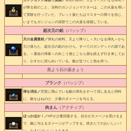
が降る前のこと、当時のガンジョンマスターは、この火薬を用い
て実験を行っていた、ブレット族たちはマスターの帰りを信じ、
いまでもガンジョンの深部でこの火薬を採掘している。
超次元の鉛
（パッシブ）
天の金属素材／
弾丸の材料。天より降りし＜大いなる弾丸＞から
欠け落ちた、超次元の鉛のかけら。すべてのガンデッドの源であ
る。＜運命の弾幕＞の向こう側とこちら側を絶えず行き来してお
り、かすかに揺らめいている。敵が近づくと熱を持つ。
黒よう石の薬きょう
ブランク
（パッシブ）
弾を消去／
空室に飛んでいる敵の弾丸をすべて消し去ると同時
に、敵をはねのけ、少量のダメージを与える。
肉まん
（アクティブ）
ほっかほか！／
HPが少量回復する。自分がダメージを受けるま
で、敵に与えるダメージがアップする。焼きたてのおいしいパ
ン。たまにはいいこともある。