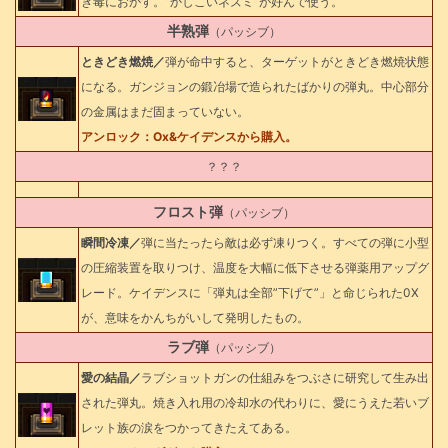
き毒におかす。”かしこいネズミ”が好んで使う。
半熟弾
（パッシブ）
ときどき燃焼／
弾が命中すると、ターゲットがときどき燃焼状態
になる。ガンジョンの鍛冶場で造られたばかりの弾丸。中心部分
の金属はまだ固まっていない。
アンロック：Ox&ケイデンスから購入。
？？？
フロスト弾
（パッシブ）
瞬間冷凍／
弾に当たったら敵は必ず凍りつく。すべての弾に小型
の圧縮装置を取りつけ、温度を大幅に低下させる弾薬用アップグ
レード。ケイデンスに「弾丸は全部”下げて”」と命じられた0X
が、意味をかんちがいして発明したもの。
ラブ弾
（パッシブ）
愛の結晶／
ラブショットガンの仕組みをつぶさに研究して生み出
された弾丸。焼き入れ用の冷却水の代わりに、愛にうえた若いブ
レット族の涙をつかってきたえてある。