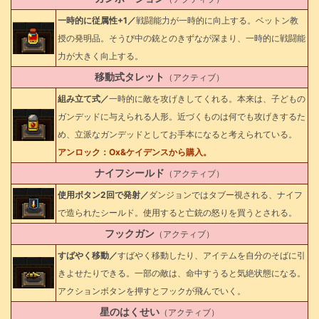
一時的に従属性+1／
戦闘能力が一時的に向上する。ベットン教
授の発明品。そうび中の銃とのきずなが深まり、一時的に戦闘能
力が大きく向上する。
移動式タレット
（アクティブ）
組み立て式／
一時的に敵を攻げきしてくれる。本来は、子どもの
ガンデッドに与えられる人形。近づくものは何でも攻げきするた
め、立派なガンデッドとしてお手本になると考えられている。
アンロック：Ox&ケイデンスから購入。
ナイフシールド
（アクティブ）
使用ボタン2回で発射／
ダンジョンではタブー視される、ナイフ
で造られたシールド。使用すると亡銃の怒りを買うとされる。
フックガン
（アクティブ）
すばやく移動／
すばやく移動したり、アイテムを自分のそばに引
きよせたりできる。一部の敵は、命中すうると気絶状態になる。
アクションボタンを押すとフックが飛んでいく。
星のはくせい
（アクティブ）