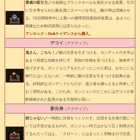
脅威の吸引力／
小規模なブラックホールを発生させる装置。引力
に引き寄せられた敵全員にダメージを与え、敵の弾は消滅させ
る。10日間戦争中に人類への携帯型恒星粉砕装置は、あまりに
危険なため制式採用には至らなかった。
アンロック：Ox&ケイデンスから購入。
デコイ
（アクティブ）
鬼さん、こちら！／
敵の注意を引きつける。ガンデッドの大半は
あまり高度な知能を持たず、未知の生物を見つけると、無条件で
攻げきする。ガンジョニアをかたどったこの人形は、おせじにも
精巧とはいえないが、一時的に敵の注意を引きつける効果があ
る。好戦的なガンデッドたちだが、侵入者を捕らえると拘束して
おく習性がある。このため、ガンジョンのどこかにはデコイが多
数格納された監房がある可能性が高い。
影分身
（アクティブ）
術じゃない／
一時的に分身をつくりだす。出現する分身の質につ
いては不安があるものの、ガンジョン内ではかなり広く利用され
てるんだってばよ。「クローン」とはまったく別物まので注意。