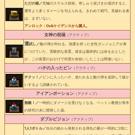
ただの箱／
究極のステルス技術。奇しゅう攻げきが成功すると、
通常より多くダメージを与えられる。きわめて精巧。見破れる者
は、まずいない。
アンロック：Ox&ケイデンスから購入。
女神の祝福
（アクティブ）
運
試し／
敵の弾が外れる。強運を持った女性ガンジョニアが身
につけていた、実験的な装置。彼女は最終的には命をおとした
が、この装置のおかげで何度か命拾いしたことは間違いない。
ハチの入ったビン
（アクティブ）
チクッ！／
ビンに入ったハチ。放たれると敵の弾を追跡して破か
いするよう訓練されている。
アイアンポーション
（アクティブ）
無敵！／
一時的にダメージを受けなくなる。ベットン教授が長年
の研究の末に開発した薬。
ダブルビジョン
（アクティブ）
1人1ボトル／
自分の銃から発射される弾丸の量が一時的に2倍に