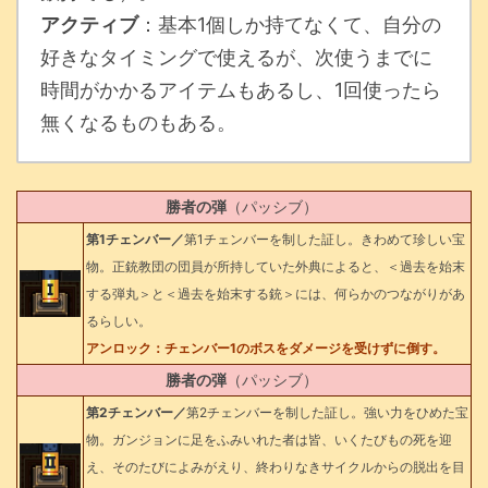
アクティブ
：基本1個しか持てなくて、自分の
好きなタイミングで使えるが、次使うまでに
時間がかかるアイテムもあるし、1回使ったら
無くなるものもある。
勝者の弾
（パッシブ）
第1チェンバー／
第1チェンバーを制した証し。きわめて珍しい宝
物。正銃教団の団員が所持していた外典によると、＜過去を始末
する弾丸＞と＜過去を始末する銃＞には、何らかのつながりがあ
るらしい。
アンロック：チェンバー1のボスをダメージを受けずに倒す。
勝者の弾
（パッシブ）
第2チェンバー／
第2チェンバーを制した証し。強い力をひめた宝
物。ガンジョンに足をふみいれた者は皆、いくたびもの死を迎
え、そのたびによみがえり、終わりなきサイクルからの脱出を目