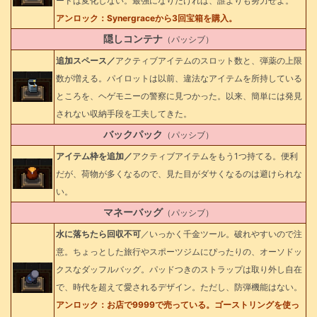
ードは変化しない。最強になりたければ、誰よりも努力せよ。
アンロック：Synergraceから3回宝箱を購入。
隠しコンテナ
（パッシブ）
追加スペース／
アクティブアイテムのスロット数と、弾薬の上限
数が増える。パイロットは以前、違法なアイテムを所持している
ところを、ヘゲモニーの警察に見つかった。以来、簡単には発見
されない収納手段を工夫してきた。
バックパック
（パッシブ）
アイテム枠を追加／
アクティブアイテムをもう1つ持てる。便利
だが、荷物が多くなるので、見た目がダサくなるのは避けられな
い。
マネーバッグ
（パッシブ）
水に落ちたら回収不可
／いっかく千金ツール。破れやすいので注
意。ちょっとした旅行やスポーツジムにぴったりの、オーソドッ
クスなダッフルバッグ。パッドつきのストラップは取り外し自在
で、時代を超えて愛されるデザイン。ただし、防弾機能はない。
アンロック：お店で9999で売っている。ゴーストリングを使っ