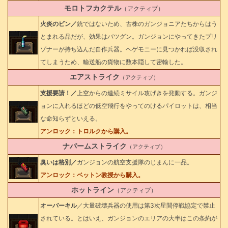
モロトフカクテル
（アクティブ）
火炎のビン／
銃ではないため、古株のガンジョニアたちからはう
とまれる品だが、効果はバツグン。ガンジョンにやってきたプリ
ゾナーが持ち込んだ自作兵器。ヘゲモニーに見つかれば没収され
てしまうため、輸送船の貨物に数本隠して密輸した。
エアストライク
（アクティブ）
支援要請！／
上空からの連続ミサイル攻げきを発動する。ガンジ
ョンに入れるほどの低空飛行をやってのけるパイロットは、相当
な命知らずといえる。
アンロック：トロルクから購入。
ナパームストライク
（アクティブ）
臭いは格別／
ガンジョンの航空支援隊のじまんに一品。
アンロック：ベットン教授から購入。
ホットライン
（アクティブ）
オーバーキル
／大量破壊兵器の使用は第3次星間停戦協定で禁止
されている。とはいえ、ガンジョンのエリアの大半はこの条約が