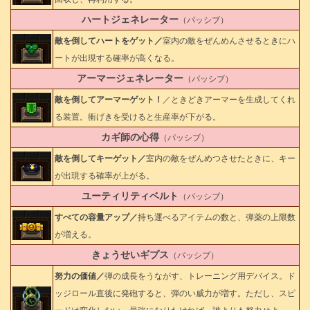
ハートジェネレーター
（パッシブ）
敵を倒してハートをゲット／
室内の敵をぜんめんさせるときにハ
ートが出現する確率が高くなる。
アーマージェネレーター
（パッシブ）
敵を倒してアーマーゲット！
／ときどきアーマーを生成してくれ
る装置。衝げきを受けると生産率が下がる。
カギ師の心得
（パッシブ）
敵を倒してキーゲット／
室内の敵をぜんめつさせたときに、キー
が出現する確率が上がる。
ユーティリティベルト
（パッシブ）
すべての容量アップ／
持ち運べるアイテムの数と、弾薬の上限数
が増える。
きょうせいギプス
（パッシブ）
努力の価値／
弾の成長をうながす、トレーニング用デバイス。ド
ッジロール直後に発砲すると、弾のい威力が増す。ただし、スピ