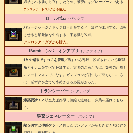
締結される前から存在したため、厳密にはグレーゾーンである。
アンロック：トロルクから購入。
ロールボム
（パッシブ）
パワーチャージ／
ドッジロールをすると、爆弾が出現する。回転
させると爆発物を生成する、不思議な装置。
アンロック：ダグから購入。
iBombコンパニオンアプリ
（アクティブ）
1台の端末ですべてを管理／
現在いる部屋に設置されている爆弾
系アイテムをすべて起爆する。近頃の若者たちは、爆弾の起爆も
スマートフォンでこなす。ガンジョンが誕生して間もないころ
は、必ず弾を当てて爆発させる必要があった。
トランシーバー
（アクティブ）
爆薬要請！／
航空支援部隊に無線で連絡し、弾薬を届けてもら
う。
弾薬ジェネレーター
（パッシブ）
敵を倒すと弾薬ゲット／
倒したガンデッドからときどき死に弾を
回収し、再利用する。