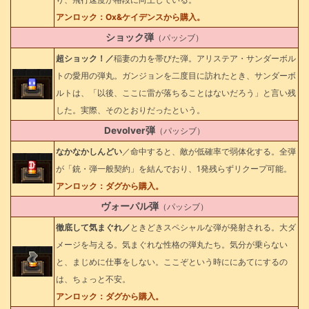
アンロック：Ox&ケイデンスから購入。
ショック弾
（パッシブ）
超ショック！／
稲妻の力を帯びた弾。アリステア・サンダーボル
トの愛用の弾丸。ガンジョンを二度目に訪れたとき、サンダーボ
ルトは、「以後、ここに雷が落ちることはないだろう」と言い残
した。実際、そのとおりだったという。
Devolver弾
（パッシブ）
なかなかしんどい
／命中すると、敵が低確率で弱体化する。全弾
が「銃・弾一般契約」を結んでおり、1発残らずリクープ可能。
アンロック：ダグから購入。
ヴォーパル弾
（パッシブ）
徹底して気まぐれ／
ときどきスペシャルな弾が発射される。大ダ
メージを与える。気まぐれな性格の弾丸たち。気分が乗らない
と、まじめに仕事をしない。ここぞという時ににあてにするの
は、ちょっと不安。
アンロック：ダグから購入。