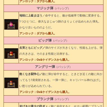
アンロック：ダグから購入。
マジック弾
（パッシブ）
地味に上級まほう
／命中すると、敵が低確率で動物に変身する。
1つひとつに、偉大なまじゅつ師のまりょくが込められた弾丸。
かなり古いもののようだ。
アンロック：ダグから購入。
ビッグ弾
（パッシブ）
名実ともにビッグ／
弾のサイズが大きくなり、性能も上がる。弾
の大きさは、そのまま性能と比例する。
アンロック：Ox&ケイデンスから購入。
アングリー弾
（パッシブ）
飽くなき闘争心／
敵に弾が命中すると、ときどき近くの敵に向か
ってもう1発発射される。一弾一弾に、キャリバール神のはげし
い怒りが込められている。
アンロック：Ox&ケイデンスから購入。
ブランク弾
（パッシブ）
攻げきは最大の防ぎょ
／敵に命中すると、せまい範囲にブランク