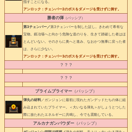
指すことになる。
アンロック：チェンバー2のボスをダメージを受けずに倒す。
勝者の弾
（パッシブ）
第3チェンバー／
第3チェンバーを制した証し。きわめて希有な
宝物。鍛冶場へと向かう危険な道のりを、生きて踏破した者はほ
とんどいない。そのさらに奥へと進み、なおかつ無事に戻った者
は、さらに少ない。
アンロック：チェンバー3のボスをダメージを受けずに倒す。
？？？
？？？
プライムプライマー
（パッシブ）
弾丸の材料
／ガンジョンに最初に現れたガンデッドたちの体に組
み込まれていたプライマー。＜大いなる弾丸＞がしょうとつした
際に放たれたエネルギーに共鳴し、今でも震動している。
アルカナガンパウダー
（パッシブ）
ガンジョンン深部で採掘／
弾丸の材料。天より＜大いなる弾丸＞