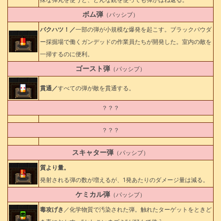
ボム弾
（パッシブ）
バクハツ！／
一部の弾が小規模な爆発を起こす。ブラックパウダ
ー採掘場で働くガンデッドの作業員たちが開発した。室内の敵を
一掃するのに便利。
ゴースト弾
（パッシブ）
貫通／
すべての弾が敵を貫通する。
？？？
？？？
スキャター弾
（パッシブ）
質より量。
発射される弾の数が増えるが、1発あたりのダメージ量は減る。
ケミカル弾
（パッシブ）
毒攻げき
／化学物質で汚染された弾。触れたターゲットをときど