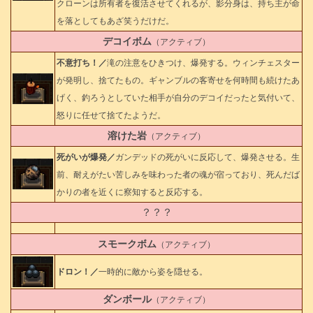
クローンは所有者を復活させてくれるが、影分身は、持ち主が命
を落としてもあざ笑うだけだ。
デコイボム
（アクティブ）
不意打ち！／
滝の注意をひきつけ、爆発する。ウィンチェスター
が発明し、捨てたもの。ギャンブルの客寄せを何時間も続けたあ
げく、釣ろうとしていた相手が自分のデコイだったと気付いて、
怒りに任せて捨てたようだ。
溶けた岩
（アクティブ）
死がいが爆発／
ガンデッドの死がいに反応して、爆発させる。生
前、耐えがたい苦しみを味わった者の魂が宿っており、死んだば
かりの者を近くに察知すると反応する。
？？？
スモークボム
（アクティブ）
ドロン！／
一時的に敵から姿を隠せる。
ダンボール
（アクティブ）