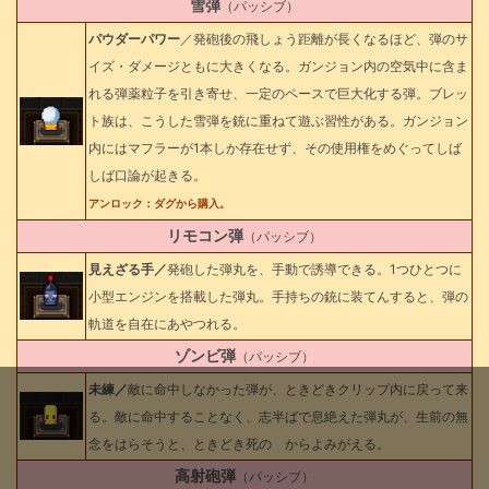
雪弾
（パッシブ）
パウダーパワー
／発砲後の飛しょう距離が長くなるほど、弾のサ
イズ・ダメージともに大きくなる。ガンジョン内の空気中に含ま
れる弾薬粒子を引き寄せ、一定のペースで巨大化する弾。ブレッ
ト族は、こうした雪弾を銃に重ねて遊ぶ習性がある。ガンジョン
内にはマフラーが1本しか存在せず、その使用権をめぐってしば
しば口論が起きる。
アンロック：ダグから購入。
リモコン弾
（パッシブ）
見えざる手／
発砲した弾丸を、手動で誘導できる。1つひとつに
小型エンジンを搭載した弾丸。手持ちの銃に装てんすると、弾の
軌道を自在にあやつれる。
ゾンビ弾
（パッシブ）
未練／
敵に命中しなかった弾が、ときどきクリップ内に戻って来
る。敵に命中することなく、志半ばで息絶えた弾丸が、生前の無
念をはらそうと、ときどき死の からよみがえる。
高射砲弾
（パッシブ）