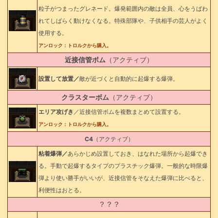
粒子がつまったグレネード。爆発範囲内の敵は全員、心をうばわ
れてしばらく動けなくなる。特殊部隊や、子供相手の芸人がよく
使用する。
アンロック：トロルクから購入。
近接信管ボム
（アクティブ）
設置して放置／
敵が近づくと自動的に起爆する爆弾。
クラスターボム
（アクティブ）
エリア攻げき
／近接信管ボムを複数まとめて設置する。
アンロック：トロルクから購入。
C4
（アクティブ）
粘着爆弾／
あらかじめ設置しておき、はなれた場所から起爆でき
る。手動で起爆するタイプのプラスチック爆弾。一般的な時限爆
弾より使い勝手がいいが、近接信管をそなえた爆弾に比べると、
利便性はおとる。
？？？