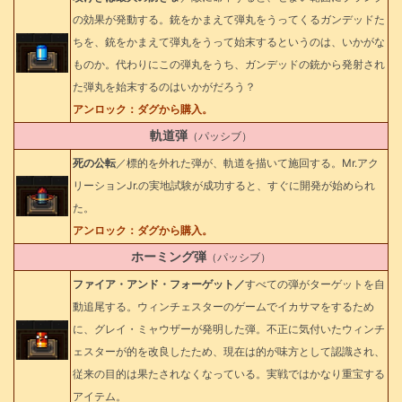
の効果が発動する。銃をかまえて弾丸をうってくるガンデッドた
ちを、銃をかまえて弾丸をうって始末するというのは、いかがな
ものか。代わりにこの弾丸をうち、ガンデッドの銃から発射され
た弾丸を始末するのはいかがだろう？
アンロック：ダグから購入。
軌道弾
（パッシブ）
死の公転
／標的を外れた弾が、軌道を描いて施回する。Mr.アク
リーションJr.の実地試験が成功すると、すぐに開発が始められ
た。
アンロック：ダグから購入。
ホーミング弾
（パッシブ）
ファイア・アンド・フォーゲット／
すべての弾がターゲットを自
動追尾する。ウィンチェスターのゲームでイカサマをするため
に、グレイ・ミャウザーが発明した弾。不正に気付いたウィンチ
ェスターが的を改良したため、現在は的が味方として認識され、
従来の目的は果たされなくなっている。実戦ではかなり重宝する
アイテム。