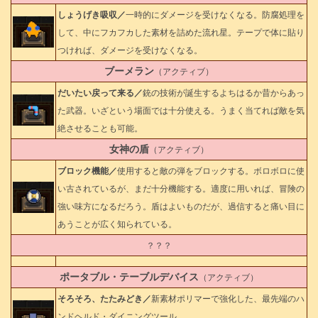
しょうげき吸収／
一時的にダメージを受けなくなる。防腐処理を
して、中にフカフカした素材を詰めた流れ星。テープで体に貼り
つければ、ダメージを受けなくなる。
ブーメラン
（アクティブ）
だいたい戻って来る／
銃の技術が誕生するよちはるか昔からあっ
た武器。いざという場面では十分使える。うまく当てれば敵を気
絶させることも可能。
女神の盾
（アクティブ）
ブロック機能／
使用すると敵の弾をブロックする。ボロボロに使
い古されているが、まだ十分機能する。適度に用いれば、冒険の
強い味方になるだろう。盾はよいものだが、過信すると痛い目に
あうことが広く知られている。
？？？
ポータブル・テーブルデバイス
（アクティブ）
そろそろ、たたみどき／
新素材ポリマーで強化した、最先端のハ
ンドヘルド・ダイニングツール。