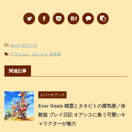
-
エバーオアシス
-
アクション
,
グレッゾ
,
任天堂
関連記事
エバーオアシス
Ever Oasis 精霊とタネビトの蜃気楼／体
験版 プレイ日記 オアシスに集う可愛いキ
ャラクターが魅力