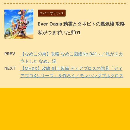
エバーオアシス
Ever Oasis 精霊とタネビトの蜃気楼 攻略
私がつまずいた所01
PREV
【なめこの巣】攻略 なめこ図鑑No.041～／私がスカ
ウトした なめこ達
NEXT
【MHXX】攻略 剣士装備 ディアブロスの防具「ディ
アブロXシリーズ」を作ろう／モンハンダブルクロス