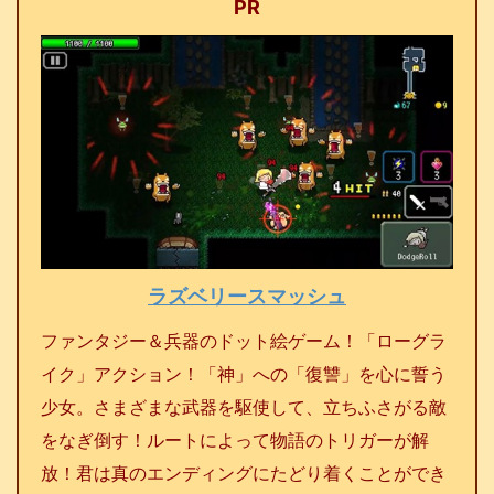
PR
ラズベリースマッシュ
ファンタジー＆兵器のドット絵ゲーム！「ローグラ
イク」アクション！「神」への「復讐」を心に誓う
少女。さまざまな武器を駆使して、立ちふさがる敵
をなぎ倒す！ルートによって物語のトリガーが解
放！君は真のエンディングにたどり着くことができ