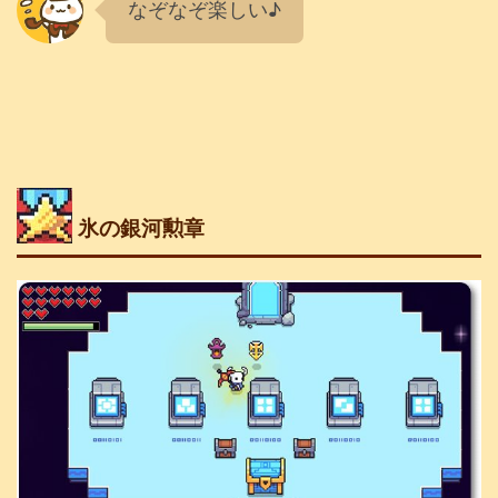
なぞなぞ楽しい♪
氷の銀河勲章