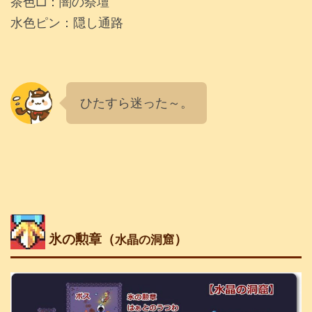
茶色□：闇の祭壇
水色ピン：隠し通路
ひたすら迷った～。
氷の勲章（
）
水晶の洞窟