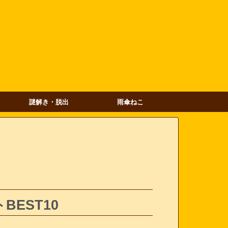
謎解き・脱出
雨傘ねこ
EST10