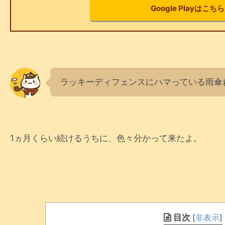
Google Playはこちら
ラッキーディフェンスにハマっている雨傘
1ヵ月くらい続けるうちに、色々分かって来たよ。
目次
[
非表示
]