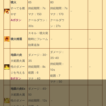
噴火
65
80
すべてを燃
持続期間：7s
持続期間：7s
－
－
やす
マナ：150
マナ：170
Aボタン
クールダウン：
クールダウ
30s
ン：27s
スキル・噴火発
噴火精通
動時にフレーム
－
－
－
効果追加
ダメージ：
地獄の炎
ダメージ：30-
35-40
大範囲火属
35
持続期間：
性のダメー
持続期間：8s
－
－
10s
ジを与える
範囲：6
範囲：7
Bボタン
マナ：40
マナ：50
地獄の炎Ex
ダメージ：45-
大範囲火属
50
性のダメー
持続期間：12s
－
－
－