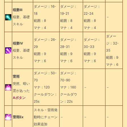
ダメージ：16-
ダメージ：
ダメージ：
稲妻Ⅲ
18
19-21
22-24
稲妻、基礎
－
範囲：8
範囲：8
範囲：8
スキル
マナ：4
マナ：4
マナ：4
ダメー
ダメージ：26-
ダメージ：
ダメージ：
稲妻Ⅳ
ジ：32-
29
28-31
30-33
稲妻、基礎
35
範囲：9
範囲：9
範囲：9
スキル
範囲：9
マナ：6
マナ：6
マナ：6
マナ：6
ダメージ：50-
ダメージ：
雷雨
70
70-90
突然、暗い
マナ：120
マナ：160
－
－
雲があった
クールダウン：
クールダウ
Aボタン
25s
ン：22s
スキル・雷雨発
雷雨Ex
動時にチェーン
－
－
－
効果追加