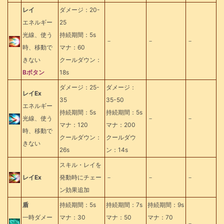
レイ
ダメージ：20-
エネルギー
25
光線、使う
持続期間：5s
－
－
－
時、移動で
マナ：60
きない
クールダウン：
Bボタン
18s
ダメージ：25-
ダメージ：
レイEx
35
35-50
エネルギー
持続期間：5s
持続期間：5s
光線、使う
－
－
マナ：120
マナ：200
時、移動で
クールダウン：
クールダウ
きない
26s
ン：14s
スキル・レイを
レイEx
発動時にチェー
－
－
－
ン効果追加
盾
持続期間：5s
持続期間：7s
持続期間：9s
一時ダメー
マナ：30
マナ：50
マナ：70
－