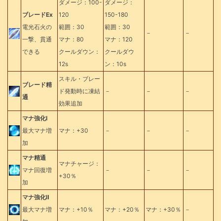
ダメージ：100-
ダメージ：
ブレードEx
120
150-180
電光石火の
範囲：30
範囲：30
－
－
一撃、貫通
マナ：80
マナ：120
できる
クールダウン：
クールダウ
12s
ン：10s
スキル・ブレー
ブレード精
ド発動時に凍結
－
－
－
通
効果追加
マナ強化Ⅰ
最大マナ増
マナ：+30
－
－
－
加
マナ精通
マナチャージ：
マナ回復増
－
－
－
+30％
加
マナ強化Ⅱ
最大マナ増
マナ：+10％
マナ：+20％
マナ：+30％
－