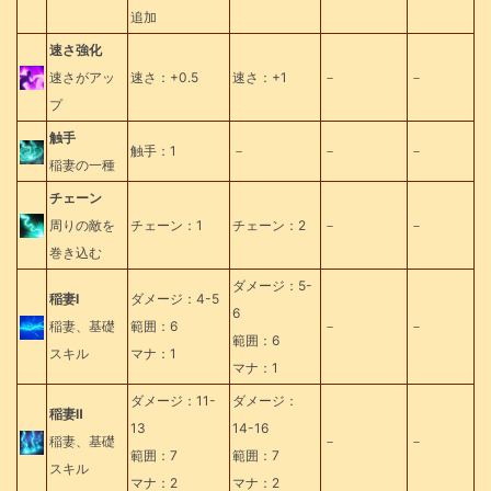
追加
速さ強化
速さがアッ
速さ：+0.5
速さ：+1
－
－
プ
触手
触手：1
－
－
－
稲妻の一種
チェーン
周りの敵を
チェーン：1
チェーン：2
－
－
巻き込む
ダメージ：5-
稲妻Ⅰ
ダメージ：4-5
6
稲妻、基礎
範囲：6
－
－
範囲：6
スキル
マナ：1
マナ：1
ダメージ：11-
ダメージ：
稲妻Ⅱ
13
14-16
稲妻、基礎
－
－
範囲：7
範囲：7
スキル
マナ：2
マナ：2