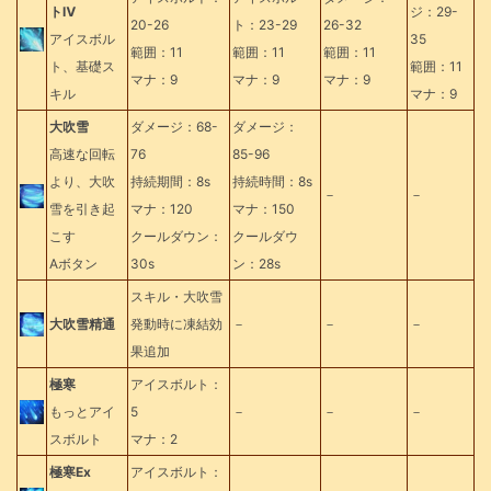
トⅣ
ジ：29-
20-26
ト：23-29
26-32
アイスボル
35
範囲：11
範囲：11
範囲：11
ト、基礎ス
範囲：11
マナ：9
マナ：9
マナ：9
キル
マナ：9
大吹雪
ダメージ：68-
ダメージ：
高速な回転
76
85-96
より、大吹
持続期間：8s
持続時間：8s
－
－
雪を引き起
マナ：120
マナ：150
こす
クールダウン：
クールダウ
Aボタン
30s
ン：28s
スキル・大吹雪
大吹雪精通
発動時に凍結効
－
－
－
果追加
極寒
アイスボルト：
もっとアイ
5
－
－
－
スボルト
マナ：2
極寒Ex
アイスボルト：