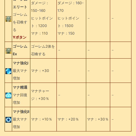
ダメージ：
ダメージ：160-
エリート
150-160
170
ゴーレム
ヒットポイン
ヒットポイン
－
－
を召喚す
ト：1200
ト：1500
る
マナ：110
マナ：150
Yボタン
ゴーレム
ゴーレム2体を
－
－
－
Ex
召喚する
マナ強化Ⅰ
最大マナ
マナ：+30
－
－
－
増加
マナ精通
マナチャー
マナ回復
－
－
－
ジ：+30％
増加
マナ強化Ⅱ
最大マナ
マナ：+10％
マナ：+20％
マナ：+30％
－
増加