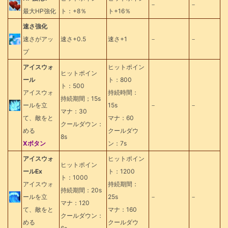
－
－
最大HP強化
ト：+8％
ト+16％
速さ強化
速さがアッ
速さ+0.5
速さ+1
－
－
プ
アイスウォ
ヒットポイン
ヒットポイン
ール
ト：800
ト：500
アイスウォ
持続時間：
持続期間；15s
ールを立
15s
－
－
マナ：30
て、敵をと
マナ：60
クールダウン：
める
クールダウ
8s
Xボタン
ン：7s
アイスウォ
ヒットポイン
ヒットポイン
ールEx
ト：1200
ト：1000
アイスウォ
持続期間：
持続期間：20s
ールを立
25s
－
－
マナ：120
て、敵をと
マナ：160
クールダウン：
める
クールダウ