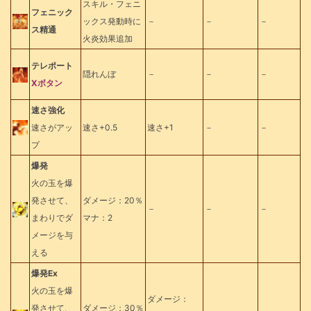
スキル・フェニ
フェニック
ックス発動時に
－
－
－
ス精通
火炎効果追加
テレポート
隠れんぼ
－
－
－
Xボタン
速さ強化
速さがアッ
速さ+0.5
速さ+1
－
－
プ
爆発
火の玉を爆
発させて、
ダメージ：20％
－
－
－
まわりでダ
マナ：2
メージを与
える
爆発Ex
火の玉を爆
ダメージ：
発させて、
ダメージ：30％