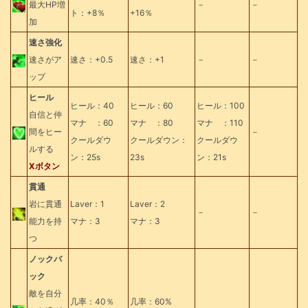
最大HP増
－
－
ト：+8％
+16％
加
速さ強化
速さがア
速さ：+0.5
速さ：+1
－
－
ップ
ヒール
ヒール：40
ヒール：60
ヒール：100
自信と仲
マナ ：60
マナ ：80
マナ ：110
間をヒー
－
クールダウ
クールダウン：
クールダウ
ルする
ン：25s
23s
ン：21s
Xボタン
貫通
岩に貫通
Laver：1
Laver：2
－
－
能力を持
マナ：3
マナ：3
つ
ノックバ
ック
敵を自分
几率：40％
几率：60%