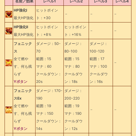
名前／効果
レベル1
レベル2
レベル3
レベル4
HP強化Ⅰ
ヒットポイン
－
－
－
最大HP強化
ト：+30
HP強化Ⅱ
ヒットポイン
ヒットポイン
－
－
最大HP強化
ト：+8％
ト：+16％
フェニック
ダメージ：50-
ダメージ：
ダメージ：
ス
70
80-100
100-120
全て燃や
範囲：15
範囲：15
範囲：17
－
す、何も残
マナ：60
マナ：80
マナ：100
らず
クールダウン：
クールダウ
クールダウ
Yボタン
20s
ン：18s
ン：16s
フェニック
ダメージ：170-
ダメージ：
スEx
190
200-220
全て燃や
範囲：19
範囲：19
－
－
す、何も残
マナ：150
マナ：190
らず
クールダウン：
クールダウ
Yボタン
14s
ン：12s