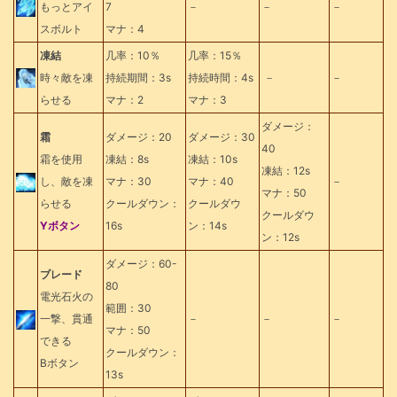
もっとアイ
7
－
－
－
スボルト
マナ：4
凍結
几率：10％
几率：15％
時々敵を凍
持続期間：3s
持続時間：4s
－
－
らせる
マナ：2
マナ：3
ダメージ：
霜
ダメージ：20
ダメージ：30
40
霜を使用
凍結：8s
凍結：10s
凍結：12s
し、敵を凍
マナ：30
マナ：40
－
マナ：50
らせる
クールダウン：
クールダウ
クールダウ
Yボタン
16s
ン：14s
ン：12s
ダメージ：60-
ブレード
80
電光石火の
範囲：30
一撃、貫通
－
－
－
マナ：50
できる
クールダウン：
Bボタン
13s