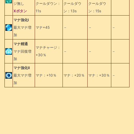
ジ無し
クールダウン：
クールダウ
クールダウ
Xボタン
11s
ン：13s
ン：15s
マナ強化Ⅰ
最大マナ増
マナ+45
－
－
－
加
マナ精通
マナチャージ：
マナ回復増
－
－
－
+30％
加
マナ強化Ⅱ
最大マナ増
マナ：+10％
マナ：+20％
マナ：+30％
－
加