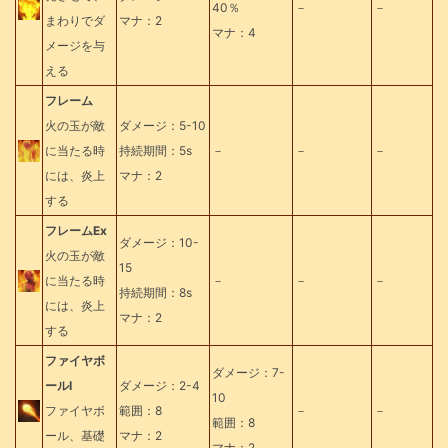
40％
－
－
まわりでダ
マナ：2
マナ：4
メージを与
える
フレーム
火の玉が敵
ダメージ：5-10
に当たる時
持続期間：5s
－
－
－
には、炎上
マナ：2
する
フレームEx
ダメージ：10-
火の玉が敵
15
に当たる時
－
－
－
持続期間：8s
には、炎上
マナ：2
する
ファイヤボ
ダメージ：7-
ールⅠ
ダメージ：2-4
10
ファイヤボ
範囲：8
－
－
範囲：8
ール、基礎
マナ：2
マナ：2