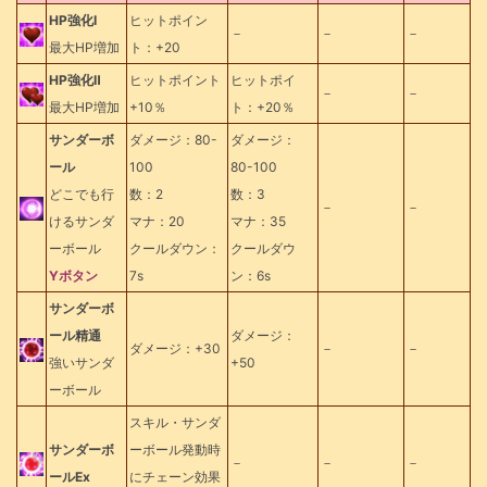
HP強化Ⅰ
ヒットポイン
－
－
－
最大HP増加
ト：+20
HP強化Ⅱ
ヒットポイント
ヒットポイ
－
－
最大HP増加
+10％
ト：+20％
サンダーボ
ダメージ：80-
ダメージ：
ール
100
80-100
どこでも行
数：2
数：3
－
－
けるサンダ
マナ：20
マナ：35
ーボール
クールダウン：
クールダウ
Yボタン
7s
ン：6s
サンダーボ
ール精通
ダメージ：
ダメージ：+30
－
－
強いサンダ
+50
ーボール
スキル・サンダ
サンダーボ
ーボール発動時
－
－
－
ールEx
にチェーン効果