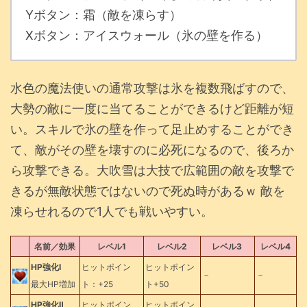
Yボタン：霜（敵を凍らす）
Xボタン：アイスウォール（氷の壁を作る）
水色の魔法使いの通常攻撃は氷を複数飛ばすので、
大勢の敵に一度に当てることができるけど距離が短
い。スキルで氷の壁を作って足止めすることができ
て、敵がその壁を壊すのに必死になるので、後ろか
ら攻撃できる。大吹雪は大技で広範囲の敵を攻撃で
きるが無敵状態ではないので死ぬ時があるｗ 敵を
凍らせれるので1人でも戦いやすい。
名前／効果
レベル1
レベル2
レベル3
レベル4
HP強化Ⅰ
ヒットポイン
ヒットポイン
－
－
最大HP増加
ト：+25
ト+50
HP強化Ⅱ
ヒットポイン
ヒットポイン