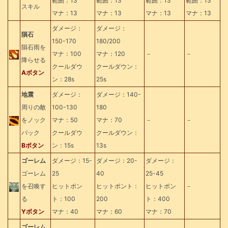
範囲：13
範囲：13
範囲：13
範囲：13
スキル
マナ：13
マナ：13
マナ：13
マナ：13
ダメージ：
ダメージ：
隕石
150-170
180/200
隕石雨を
マナ：100
マナ：120
－
－
降らせる
クールダウ
クールダウン：
Aボタン
ン：28s
25s
地震
ダメージ：
ダメージ：140-
周りの敵
100-130
180
をノック
マナ：50
マナ：70
－
－
バック
クールダウ
クールダウン：
Bボタン
ン：15s
13s
ゴーレム
ダメージ：15-
ダメージ：20-
ダメージ：
ゴーレム
25
40
25-45
を召喚す
ヒットポン
ヒットポント：
ヒットポン
－
る
ト：100
200
ト：400
Yボタン
マナ：40
マナ：60
マナ：70
ゴーレム