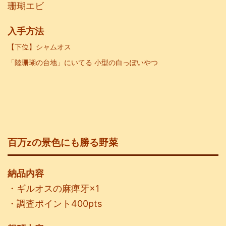
珊瑚エビ
入手方法
【下位
】シャムオス
「陸珊瑚の台地」にいてる 小型の白っぽいやつ
百万zの景色にも勝る野菜
納品内容
・ギルオスの麻痺牙×1
・調査ポイント400pts