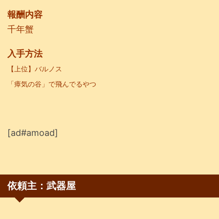
報酬内容
千年蟹
入手方法
【上位
】バルノス
「瘴気の谷」で飛んでるやつ
[ad#amoad]
依頼主：武器屋