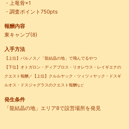
・上竜骨×1
・調査ポイント750pts
報酬内容
東キャンプ(8)
入手方法
【上位
】バルノス／「龍結晶の地」で飛んでるやつ
【下位】オトガロン・ディアブロス・リオレウス・レイギエナ
の
クエスト報酬／【上位】クルルヤック・ツィツィヤック・
ドスギ
ルオス・ドスジャグラスのクエスト報酬
など
発生条件
「龍結晶の地」エリア8で設営場所を発見