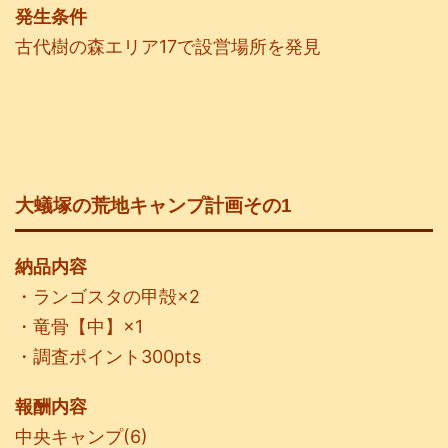
発生条件
古代樹の森エリア17で設営場所を発見
大蟻塚の荒地キャンプ計画その1
納品内容
・ランゴスタの甲殻×2
・竜骨【中】×1
・調査ポイント300pts
報酬内容
中央キャンプ(6)