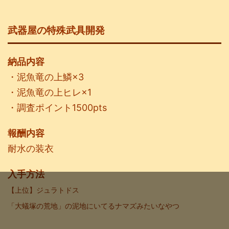
武器屋の特殊武具開発
納品内容
・泥魚竜の上鱗×3
・泥魚竜の上ヒレ×1
・調査ポイント1500pts
報酬内容
耐水の装衣
入手方法
【上位
】ジュラトドス
「大蟻塚の荒地」の泥地にいてるナマズみたいなやつ