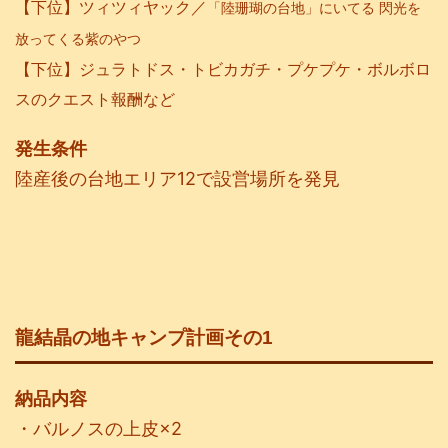
【下位】ツィツィヤック／
「陸珊瑚の台地」にいてる 閃光を
放ってくる紫のやつ
【下位
】ジュラトドス・トビカガチ・プケプケ・ボルボロ
スのクエスト報酬など
発生条件
陸産後の台地エリア12で設営場所を発見
龍結晶の地キャンプ計画その1
納品内容
・バルノスの上皮×2