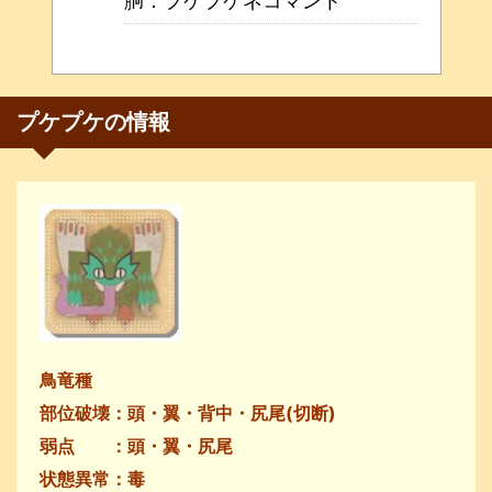
胴：プケプケネコマント
プケプケの情報
鳥竜種
部位破壊：頭・翼・背中・尻尾(切断)
弱点 ：頭・翼・尻尾
状態異常：毒