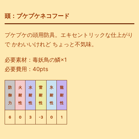
頭：プケプケネコフード
プケプケの頭用防具。エキセントリックな仕上がり
で かわいいけれど ちょっと不気味。
必要素材：毒妖鳥の鱗×1
必要費用：40pts
防
火
水
雷
氷
龍
御
耐
耐
耐
耐
耐
力
性
性
性
性
性
6
0
3
-3
0
1