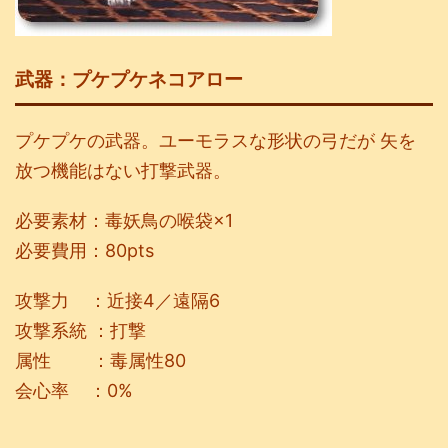
武器：プケプケネコアロー
プケプケの武器。ユーモラスな形状の弓だが 矢を
放つ機能はない打撃武器。
必要素材：毒妖鳥の喉袋×1
必要費用：80
pts
攻撃力 ：近接4／遠隔6
攻撃系統 ：打撃
属性 ：毒属性80
会心率 ：
0%