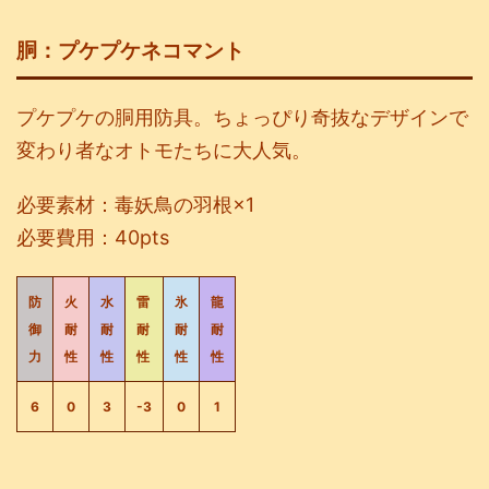
胴：プケプケネコマント
プケプケの胴用防具。ちょっぴり奇抜なデザインで
変わり者なオトモたちに大人気。
必要素材：毒妖鳥の羽根×1
必要費用：40pts
防
火
水
雷
氷
龍
御
耐
耐
耐
耐
耐
力
性
性
性
性
性
6
0
3
-3
0
1