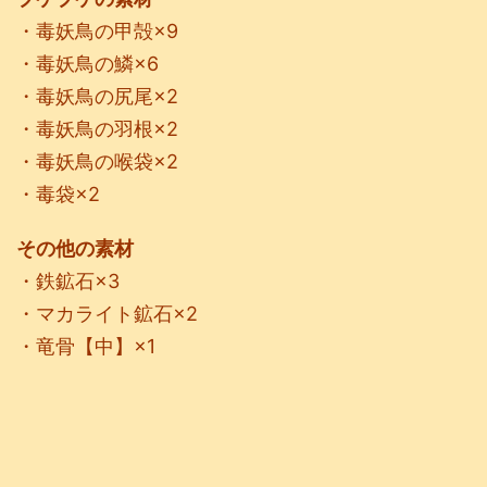
・毒妖鳥の甲殻×9
・毒妖鳥の鱗×6
・毒妖鳥の尻尾×2
・毒妖鳥の羽根×2
・毒妖鳥の喉袋×2
・毒袋×2
その他の素材
・鉄鉱石×3
・マカライト鉱石×2
・竜骨【中】×1