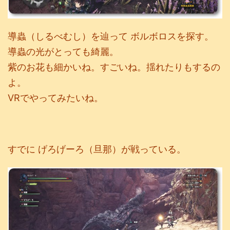
導蟲（しるべむし）を辿って ボルボロスを探す。
導蟲の光がとっても綺麗。
紫のお花も細かいね。すごいね。揺れたりもするの
よ。
VRでやってみたいね。
すでに げろげーろ（旦那）が戦っている。