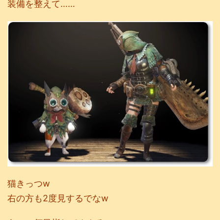
装備を整えて……
猫きっつw
右の方も2度見するでなw