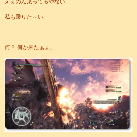
ええのん乗ってるやない。
私も乗りた～い。
何？ 何か来たぁぁ。