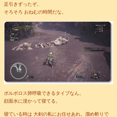
足引きずったぞ。
そろそろ おねむの時間だな。
ボルボロス肺呼吸できるタイプなん。
顔面水に浸かって寝てる。
寝ている時は 大剣の私にお任せあれ。溜め斬りで