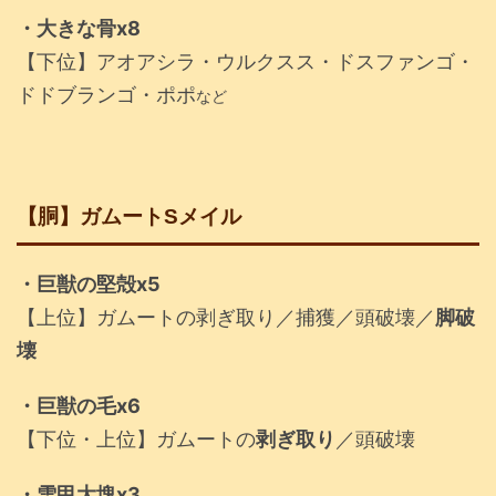
・大きな骨x8
【下位】アオアシラ・ウルクスス・ドスファンゴ・
ドドブランゴ・ポポ
など
【胴】ガムートSメイル
・巨獣の堅殻x5
【上位】ガムートの剥ぎ取り／捕獲／頭破壊／
脚破
壊
・巨獣の毛x6
【下位・上位】ガムートの
剥ぎ取り
／頭破壊
・雪甲大塊x3