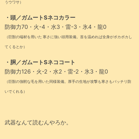
うウワサ）
・頭／ガムートSネコカラー
防御力70・火-4・水3・雷-3・氷4・龍0
（巨獣の端材を用いた 寒さに強い頭用装備。首を温めれば全身がポカポカし
てくるとか）
・胴／ガムートSネココート
防御力126・火-2・水2・雷-2・氷3・龍0
（巨獣の強靭な毛を用いた同様装備。厚手の生地が攻撃も寒さもバッチリ防
いでくれる）
武器なんて読むんやろか。