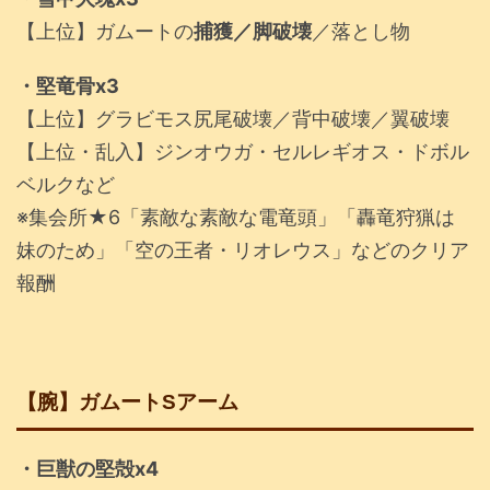
【上位】ガムートの
捕獲／脚破壊
／落とし物
・堅竜骨x3
【上位】グラビモス尻尾破壊／背中破壊／翼破壊
【上位・乱入】ジンオウガ・セルレギオス・ドボル
ベルクなど
※集会所★6「素敵な素敵な電竜頭」「轟竜狩猟は
妹のため」「空の王者・リオレウス」などのクリア
報酬
【腕】ガムートSアーム
・巨獣の堅殻x4