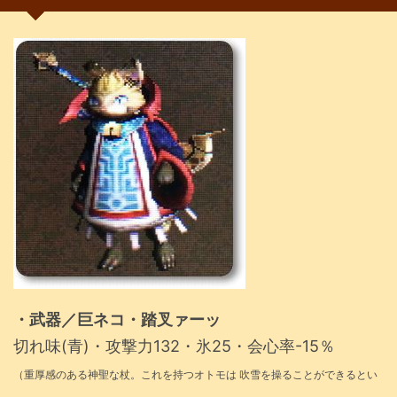
・武器／巨ネコ・踏叉ァーッ
切れ味(青)・攻撃力132・氷25・会心率-15％
（重厚感のある神聖な杖。これを持つオトモは 吹雪を操ることができるとい