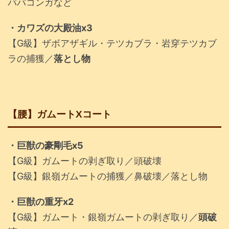
ババコンガなど
・カワズの大殿油x3
【G級】ザボアザギル・テツカブラ・岩穿テツカブ
ラの捕獲／
落とし物
【腰】ガムートXコート
・巨獣の豪剛毛x5
【G級】ガムートの剥ぎ取り／頭破壊
【G級】銀嶺ガムートの捕獲／鼻破壊／落とし物
・巨獣の重牙x2
【G級】ガムート・銀嶺ガムートの剥ぎ取り／
頭破