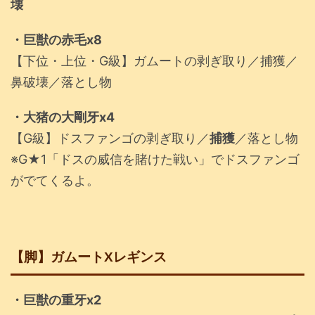
壊
・巨獣の赤毛x8
【下位・上位・G級】ガムートの剥ぎ取り／捕獲／
鼻破壊／落とし物
・大猪の大剛牙x4
【G級】ドスファンゴの剥ぎ取り／
捕獲
／落とし物
※G★1「ドスの威信を賭けた戦い」でドスファンゴ
がでてくるよ。
【脚】ガムートXレギンス
・巨獣の重牙x2