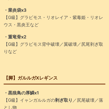
・業炎袋x3
【G級】グラビモス・リオレイア・紫毒姫・リオレ
ウス・黒炎王など
・重竜骨x2
【G級】グラビモス背中破壊／翼破壊／尻尾剥ぎ取
りなど
【脚】ガルルガXレギンス
・黒狼鳥の厚鱗x1
【G級】イャンガルルガの
剥ぎ取り
／尻尾破壊／落
とし物