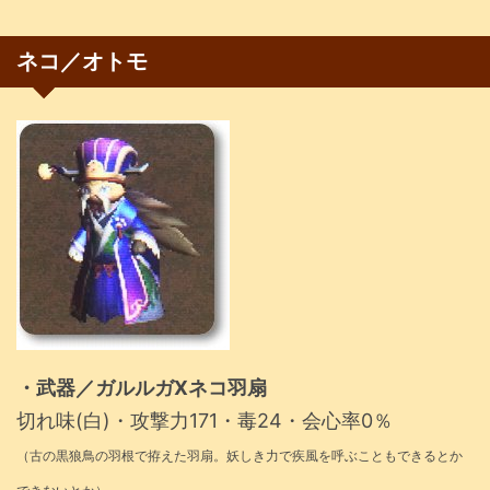
ネコ／オトモ
・武器／ガルルガXネコ羽扇
切れ味(白)・攻撃力171・毒24・会心率0％
（古の黒狼鳥の羽根で拵えた羽扇。妖しき力で疾風を呼ぶこともできるとか