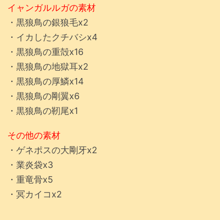
イャンガルルガの素材
・黒狼鳥の銀狼毛x2
・イカしたクチバシx4
・黒狼鳥の重殻x16
・黒狼鳥の地獄耳x2
・黒狼鳥の厚鱗x14
・黒狼鳥の剛翼x6
・黒狼鳥の靭尾x1
その他の素材
・ゲネポスの大剛牙x2
・業炎袋x3
・重竜骨x5
・冥カイコx2