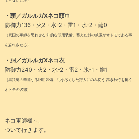
できないとか）
・頭／ガルルガXネコ頭巾
防御力136・火2・水-2・雷1・氷-2・龍0
（異国の軍師を思わせる 知的な頭用装備。蓄えた髭の威厳がオトモである事
を忘れさせる）
・胴／ガルルガXネコ衣
防御力240・火2・水-2・雷2・氷-1・龍1
（黒狼鳥の華麗なる胴用装備。礼を尽くした狩人にのみ従う 高き矜恃を抱く
オトモの
装備
）
ネコ軍師様～。
ついて行きます。