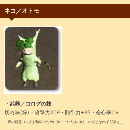
ネコ／オトモ
・武器／コログの枝
切れ味(緑)・攻撃力209・防御力+35・会心率0％
（森の精霊コログが植樹のために持っていた木の枝。いざとなれば 武器とし