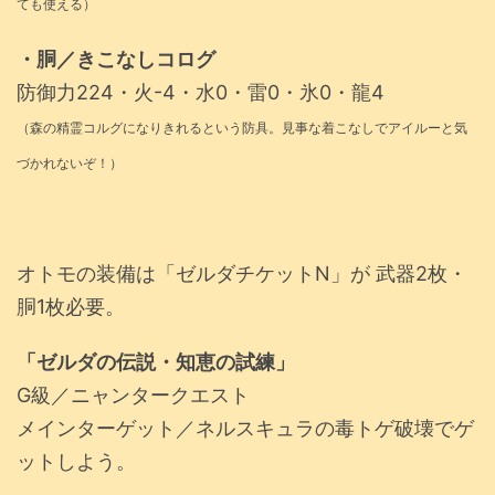
ても使える）
・胴／きこなしコログ
防御力224・火-4・水0・雷0・氷0・龍4
（森の精霊コルグになりきれるという防具。見事な着こなしでアイルーと気
づかれないぞ！）
オトモの装備は「ゼルダチケットN」が 武器2枚・
胴1枚必要。
「ゼルダの伝説・知恵の試練」
G級／ニャンタークエスト
メインターゲット／ネルスキュラの毒トゲ破壊でゲ
ットしよう。