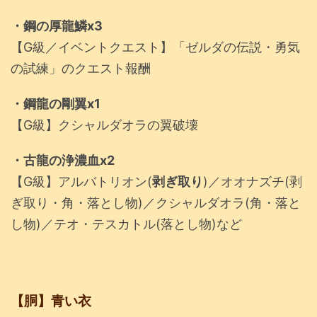
・鋼の厚龍鱗x3
【G級／イベントクエスト】「ゼルダの伝説・勇気
の試練」のクエスト報酬
・鋼龍の剛翼x1
【G級】クシャルダオラの翼破壊
・古龍の浄濃血x2
【G級】アルバトリオン(
剥ぎ取り
)／オオナズチ(剥
ぎ取り・角・落とし物)／クシャルダオラ(角・落と
し物)／テオ・テスカトル(落とし物)など
【胴】青い衣