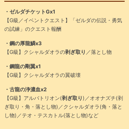
・ゼルダチケットGx1
【G級／イベントクエスト】「ゼルダの伝説・勇気
の試練」のクエスト報酬
・鋼の厚龍鱗x3
【G級】クシャルダオラの
剥ぎ取り
／落とし物
・鋼龍の剛翼x1
【G級】クシャルダオラの翼破壊
・古龍の浄濃血x2
【G級】アルバトリオン(
剥ぎ取り
)／オオナズチ(剥
ぎ取り・角・落とし物)／クシャルダオラ(角・落と
し物)／テオ・テスカトル(落とし物)など