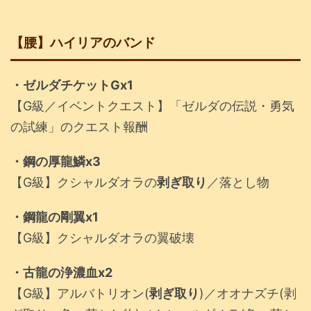
【腰】ハイリアのバンド
・ゼルダチケットGx1
【G級／イベントクエスト】「ゼルダの伝説・勇気
の試練」のクエスト報酬
・鋼の厚龍鱗x3
【G級】クシャルダオラの
剥ぎ取り
／落とし物
・鋼龍の剛翼x1
【G級】クシャルダオラの翼破壊
・古龍の浄濃血x2
【G級】アルバトリオン(
剥ぎ取り
)／オオナズチ(剥