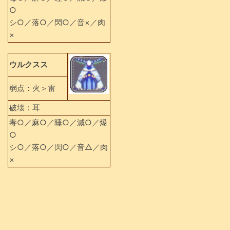
○
シ○／落○／閃○／音×／肉
×
ウルクスス
弱点：火＞雷
破壊：耳
毒○／麻○／睡○／減○／爆
○
シ○／落○／閃○／音△／肉
×