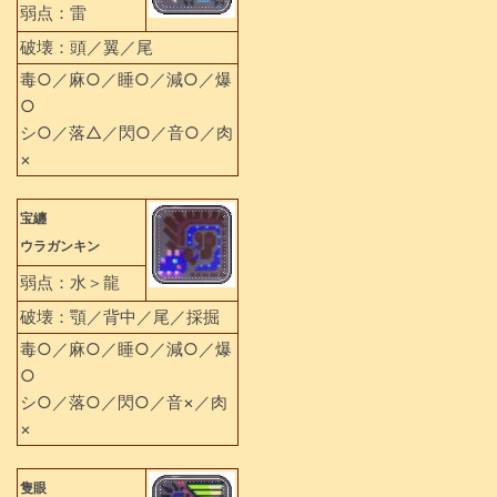
弱点：雷
破壊：頭／翼／尾
毒○／麻○／睡○／減○／爆
○
シ○／落△／閃○／音○／肉
×
宝纏
ウラガンキン
弱点：水＞龍
破壊：顎／背中／尾／採掘
毒○／麻○／睡○／減○／爆
○
シ○／落○／閃○／音×／肉
×
隻眼