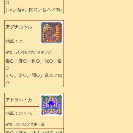
○
シ×／落×／閃○／音△／肉×
アグナコトル
弱点：水
破壊：頭／胸／脚／背中／尾
毒○／麻○／睡○／減○／爆
○
シ○／落○／閃○／音△／肉
△
アトラル・カ
弱点：雷＞水
破壊：頭／鎌／背中／尻
毒○／麻△／睡△／減○／爆