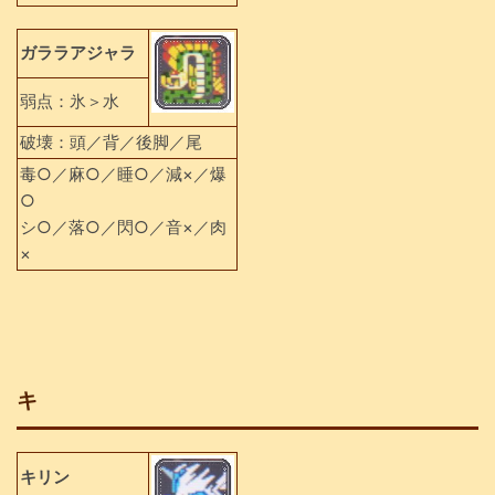
ガララアジャラ
弱点：氷＞水
破壊：頭／背／後脚／尾
毒○／麻○／睡○／減×／爆
○
シ○／落○／閃○／音×／肉
×
キ
キリン