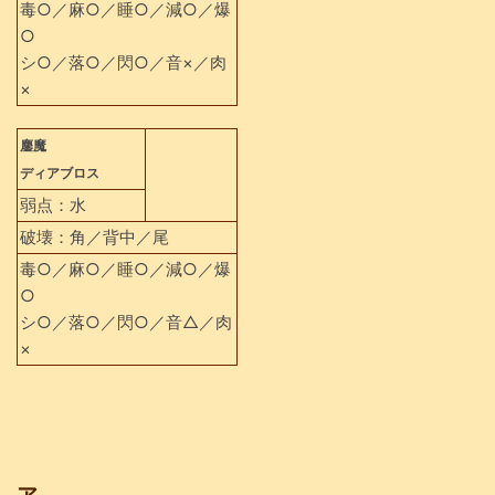
毒○／麻○／睡○／減○／爆
○
シ○／落○／閃○／音×／肉
×
鏖魔
ディアブロス
弱点：水
破壊：角／背中／尾
毒○／麻○／睡○／減○／爆
○
シ○／落○／閃○／音△／肉
×