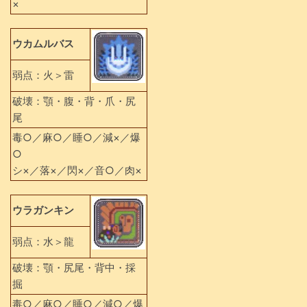
×
ウカムルバス
弱点：火＞雷
破壊：顎・腹・背・爪・尻
尾
毒○／麻○／睡○／減×／爆
○
シ×／落×／閃×／音○／肉×
ウラガンキン
弱点：水＞龍
破壊：顎・尻尾・背中・採
掘
毒○／麻○／睡○／減○／爆