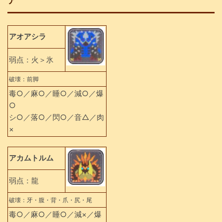
ア
アオアシラ
弱点：火＞氷
破壊：前脚
毒○／麻○／睡○／減○／爆
○
シ○／落○／閃○／音△／肉
×
アカムトルム
弱点：龍
破壊：牙・腹・背・爪・尻・尾
毒○／麻○／睡○／減×／爆