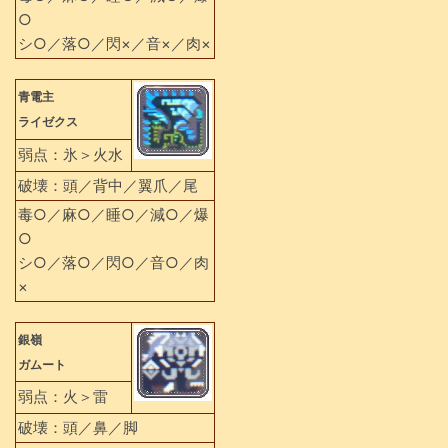
○
シ○／落○／閃×／音×／肉×
青電主
ライゼクス
弱点：氷＞火水
破壊：頭／背中／翼爪／尾
毒○／麻○／睡○／減○／爆
○
シ○／落○／閃○／音○／肉
×
銀嶺
ガムート
弱点：火＞雷
破壊：頭／鼻／脚