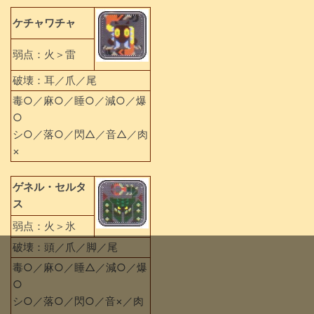
ケチャワチャ
弱点：火＞雷
破壊：耳／爪／尾
毒○／麻○／睡○／減○／爆
○
シ○／落○／閃△／音△／肉
×
ゲネル・セルタ
ス
弱点：火＞氷
破壊：頭／爪／脚／尾
毒○／麻○／睡△／減○／爆
○
シ○／落○／閃○／音×／肉