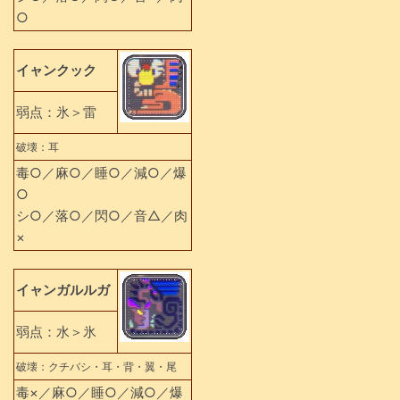
○
イャンクック
弱点：氷＞雷
破壊：耳
毒○／麻○／睡○／減○／爆
○
シ○／落○／閃○／音△／肉
×
イャンガルルガ
弱点：水＞氷
破壊：クチバシ・耳・背・翼・尾
毒×／麻○／睡○／減○／爆