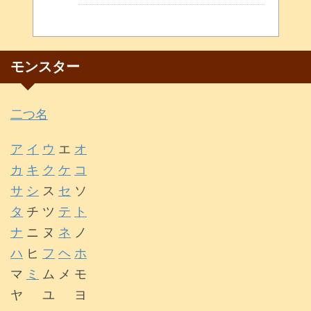
モンスター
二つ名
ア
イ
ウ
エ
オ
カ
キ
ク
ケ
コ
サ
シ
ス
セ
ソ
タ
チ ツ
テ
ト
ナ
ニ ヌ
ネ
ノ
ハ
ヒ
フ
ヘ
ホ
マ
ミ
ム メ モ
ヤ ユ ヨ