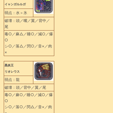
イャンガルルガ
弱点：水＞氷
破壊：頭／嘴／翼／背中／
尾
毒○／麻△／睡○／減○／爆
○
シ○／落△／閃○／音×／肉
×
黒炎王
リオレウス
弱点：龍
破壊：頭／背中／翼／尾
毒○／麻○／睡○／減○／爆
○
シ○／落○／閃△／音×／肉
×