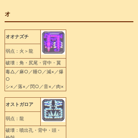
オ
オオナズチ
弱点：火＞龍
破壊：角・尻尾・背中・翼
毒△／麻○／睡○／減×／爆
○
シ×／落×／閃○／音×／肉×
オストガロア
弱点：龍
破壊：噴出孔・背中・頭・
外殻