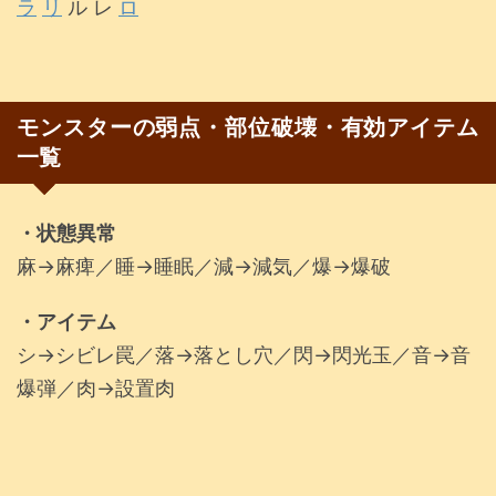
ラ
リ
ル レ
ロ
モンスターの弱点・部位破壊・有効アイテム
一覧
・状態異常
麻→麻痺／睡→睡眠／減→減気／爆→爆破
・アイテム
シ→シビレ罠／落→落とし穴／閃→閃光玉／音→音
爆弾／肉→設置肉