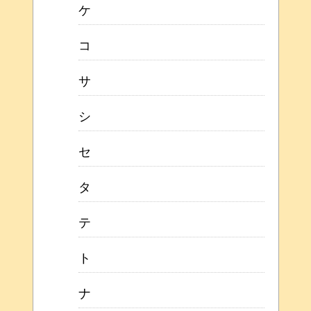
ケ
コ
サ
シ
セ
タ
テ
ト
ナ