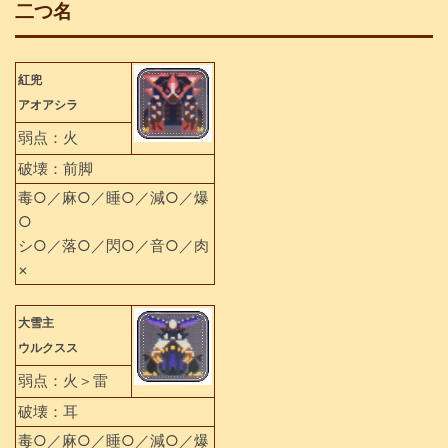
二つ名
紅兜
アオアシラ
弱点：火
破壊：前脚
毒○／麻○／睡○／減○／爆
○
シ○／落○／閃○／音○／肉
×
大雪主
ウルクスス
弱点：火＞雷
破壊：耳
毒○／麻○／睡○／減○／爆