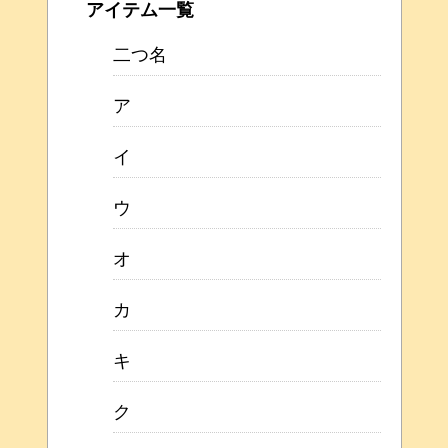
アイテム一覧
二つ名
ア
イ
ウ
オ
カ
キ
ク