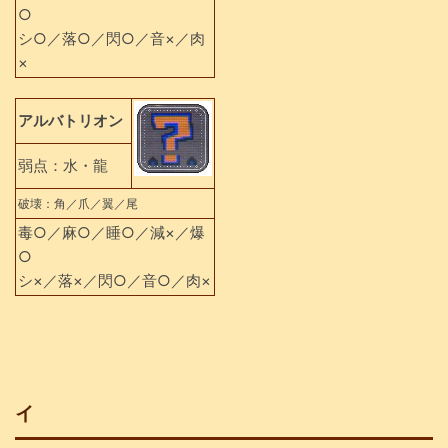
○
シ○／落○／閃○／音×／肉
×
アルバトリオン
弱点：水・龍
破壊：角／爪／翼／尾
毒○／麻○／睡○／減×／爆
○
シ×／落×／閃○／音○／肉×
イ