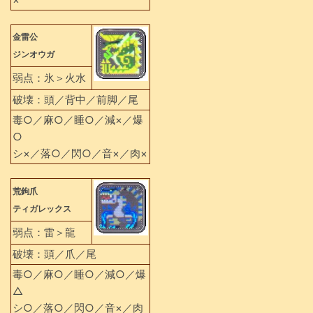
金雷公
ジンオウガ
弱点：氷＞火水
破壊：頭／背中／前脚／尾
毒○／麻○／睡○／減×／爆
○
シ×／落○／閃○／音×／肉×
荒鉤爪
ティガレックス
弱点：雷＞龍
破壊：頭／爪／尾
毒○／麻○／睡○／減○／爆
△
シ○／落○／閃○／音×／肉