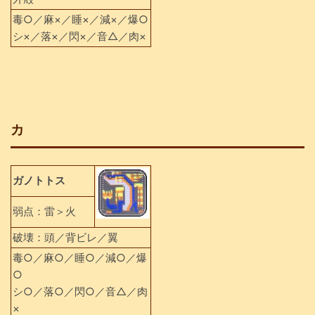
毒○／麻×／睡×／減×／爆○
シ×／落×／閃×／音△／肉×
カ
ガノトトス
弱点：雷＞火
破壊：頭／背ビレ／翼
毒○／麻○／睡○／減○／爆
○
シ○／落○／閃○／音△／肉
×