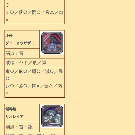
○
シ○／落○／閃○／音△／肉
×
矛砕
ダイミョウザザミ
弱点：雷
破壊：ヤド／爪／脚
毒○／麻○／睡○／減○／爆
○
シ○／落○／閃×／音△／肉
×
紫毒姫
リオレイア
弱点：雷・龍