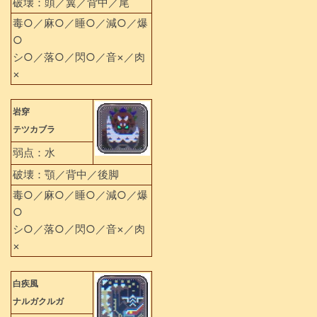
破壊：頭／翼／背中／尾
毒○／麻○／睡○／減○／爆
○
シ○／落○／閃○／音×／肉
×
岩穿
テツカブラ
弱点：水
破壊：顎／背中／後脚
毒○／麻○／睡○／減○／爆
○
シ○／落○／閃○／音×／肉
×
白疾風
ナルガクルガ