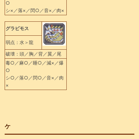
○
シ×／落×／閃○／音×／肉×
グラビモス
弱点：水＞龍
破壊：頭／胸／背／翼／尾
毒○／麻○／睡○／減×／爆
○
シ○／落○／閃○／音×／肉
×
ケ