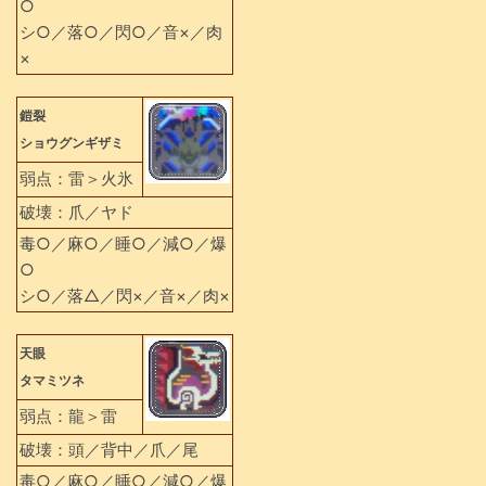
○
シ○／落○／閃○／音×／肉
×
鎧裂
ショウグンギザミ
弱点：雷＞火氷
破壊：爪／ヤド
毒○／麻○／睡○／減○／爆
○
シ○／落△／閃×／音×／肉×
天眼
タマミツネ
弱点：龍＞雷
破壊：頭／背中／爪／尾
毒○／麻○／睡○／減○／爆