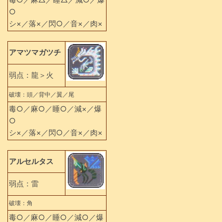
○
シ×／落×／閃○／音×／肉×
アマツマガツチ
弱点：龍＞火
破壊：頭／背中／翼／尾
毒○／麻○／睡○／減×／爆
○
シ×／落×／閃○／音×／肉×
アルセルタス
弱点：雷
破壊：角
毒○／麻○／睡○／減○／爆