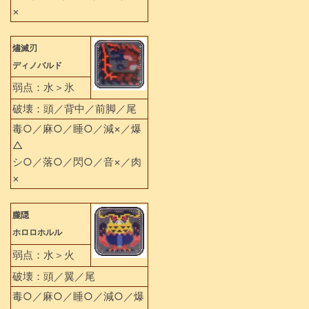
×
燼滅刃
ディノバルド
弱点：水＞氷
破壊：頭／背中／前脚／尾
毒○／麻○／睡○／減×／爆
△
シ○／落○／閃○／音×／肉
×
朧隠
ホロロホルル
弱点：水＞火
破壊：頭／翼／尾
毒○／麻○／睡○／減○／爆