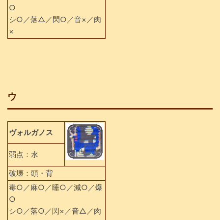
○
シ○／落△／閃○／音×／肉
×
ウ
ヴォルガノス
弱点：水
破壊：頭・背
毒○／麻○／睡○／減○／爆
○
シ○／落○／閃×／音△／肉