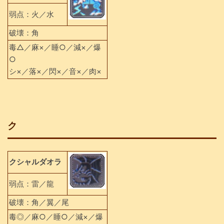
弱点：火／水
破壊：角
毒△／麻×／睡○／減×／爆
○
シ×／落×／閃×／音×／肉×
ク
クシャルダオラ
弱点：雷／龍
破壊：角／翼／尾
毒◎／麻○／睡○／減×／爆