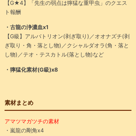
【G★4】「先生の弱点は獰猛な重甲虫」のクエス
ト報酬
・古龍の浄濃血x1
【G級】アルバトリオン(剥ぎ取り)／オオナズチ(剥
ぎ取り・角・落とし物)／クシャルダオラ(角・落と
し物)／テオ・テスカトル(落とし物)など
・獰猛化素材(G級)x8
素材まとめ
アマツマガツチの素材
・嵐龍の剛角x4