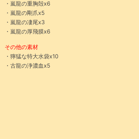
・嵐龍の重胸殻x6
・嵐龍の剛爪x5
・嵐龍の凄尾x3
・嵐龍の厚飛膜x6
その他の素材
・獰猛な特大水袋x10
・古龍の浄濃血x5