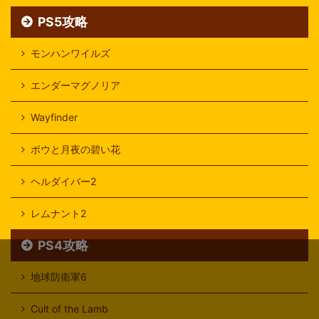
PS5攻略
モンハンワイルズ
エンダーマグノリア
Wayfinder
ボウと月夜の碧い花
ヘルダイバー2
レムナント2
PS4攻略
地球防衛軍6
Cult of the Lamb