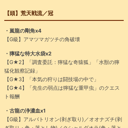
【頭】荒天戦流／冠
・嵐龍の剛角x4
【G級】アマツマガツチの角破壊
・獰猛な特大水袋x2
【G★2】「調査委託：獰猛な奇猿狐」「水獣の獰
猛化観察記録」
【G★3】「本気の狩りは闘技場の中で」
【G★4】「先生の弱点は獰猛な重甲虫」のクエス
ト報酬
・古龍の浄濃血x1
【G級】アルバトリオン(剥ぎ取り)／オオナズチ(剥
ぎ取り・角・落とし物)／クシャルダオラ(角・落と