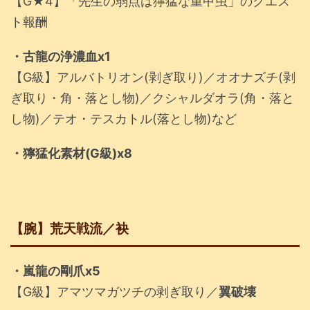
【G★4】「先生の弱点は獰猛な重甲虫」のクエス
ト報酬
・古龍の浄濃血x1
【G級】アルバトリオン(剥ぎ取り)／オオナズチ(剥
ぎ取り・角・落とし物)／クシャルダオラ(角・落と
し物)／テオ・テスカトル(落とし物)など
・獰猛化素材(G級)x8
【腕】荒天戦流／袂
・嵐龍の剛爪x5
【G級】アマツマガツチの剥ぎ取り／
翼破壊