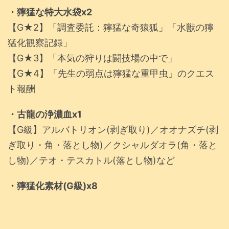
・獰猛な特大水袋x2
【G★2】「調査委託：獰猛な奇猿狐」「水獣の獰
猛化観察記録」
【G★3】「本気の狩りは闘技場の中で」
【G★4】「先生の弱点は獰猛な重甲虫」のクエス
ト報酬
・古龍の浄濃血x1
【G級】アルバトリオン(剥ぎ取り)／オオナズチ(剥
ぎ取り・角・落とし物)／クシャルダオラ(角・落と
し物)／テオ・テスカトル(落とし物)など
・獰猛化素材(G級)x8