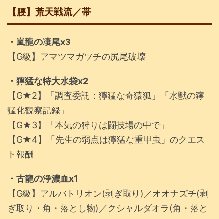
【腰】荒天戦流／帯
・嵐龍の凄尾x3
【G級】アマツマガツチの尻尾破壊
・獰猛な特大水袋x2
【G★2】「調査委託：獰猛な奇猿狐」「水獣の獰
猛化観察記録」
【G★3】「本気の狩りは闘技場の中で」
【G★4】「先生の弱点は獰猛な重甲虫」のクエス
ト報酬
・古龍の浄濃血x1
【G級】アルバトリオン(剥ぎ取り)／オオナズチ(剥
ぎ取り・角・落とし物)／クシャルダオラ(角・落と