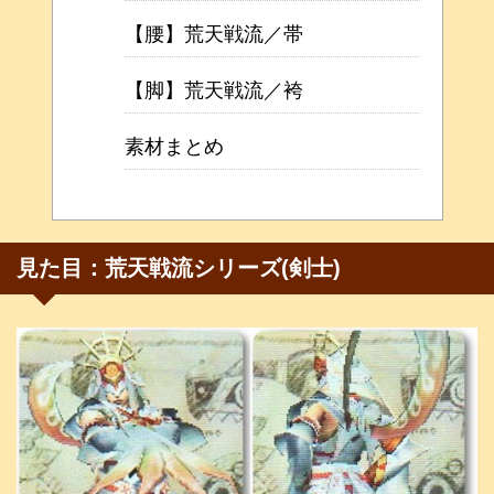
【腰】荒天戦流／帯
【脚】荒天戦流／袴
素材まとめ
見た目：荒天戦流シリーズ(剣士)