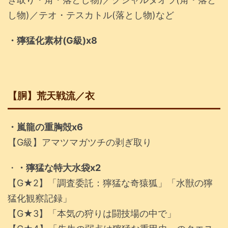
し物)／テオ・テスカトル(落とし物)など
・獰猛化素材(G級)x8
【胴】荒天戦流／衣
・嵐龍の重胸殻x6
【G級】アマツマガツチの剥ぎ取り
・
・獰猛な特大水袋x2
【G★2】「調査委託：獰猛な奇猿狐」「水獣の獰
猛化観察記録」
【G★3】「本気の狩りは闘技場の中で」