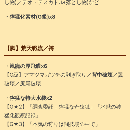
し物)／テオ・テスカトル(落とし物)など
・獰猛化素材(G級)x8
【脚】荒天戦流／袴
・嵐龍の厚飛膜x6
【G級】アマツマガツチの剥ぎ取り／
背中破壊
／翼
破壊／尻尾破壊
・獰猛な特大水袋x2
【G★2】「調査委託：獰猛な奇猿狐」「水獣の獰
猛化観察記録」
【G★3】「本気の狩りは闘技場の中で」