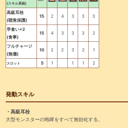
(スキル系統)
高級耳栓
15
2
4
3
3
3
(聴覚保護)
早食い+2
15
4
3
3
3
2
(食事)
フルチャージ
10
2
2
3
2
1
(無傷)
5
1
1
1
2
スロット
発動スキル
・高級耳栓
大型モンスターの咆哮をすべて無効化する。