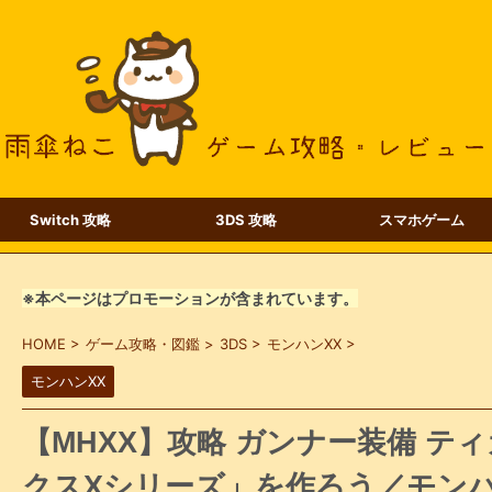
Switch 攻略
3DS 攻略
スマホゲーム
※本ページはプロモーションが含まれています。
HOME
>
ゲーム攻略・図鑑
>
3DS
>
モンハンXX
>
モンハンXX
【MHXX】攻略 ガンナー装備 テ
クスXシリーズ」を作ろう／モン