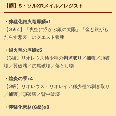
【胴】S・ソルXRメイル／レジスト
・獰猛化銀火竜厚鱗x1
【G★4】「夜空に浮かぶ銀の太陽」「金と銀がも
たらす悲哀」のクエスト報酬
・銀火竜の厚鱗x5
【G級】リオレウス稀少種の
剥ぎ取り
／捕獲／頭破
壊／翼破壊／尻尾破壊／落とし物
・煌炎の雫x4
【G級】リオレウス・リオレイア稀少種の剥ぎ取り
／捕獲／頭破壊／背中破壊
・獰猛化素材(G級)x8