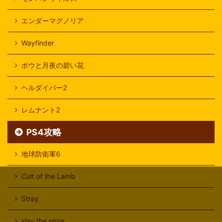
エンダーマグノリア
Wayfinder
ボウと月夜の碧い花
ヘルダイバー2
レムナント2
PS4攻略
地球防衛軍6
Cult of the Lamb
Stray
slay the spire