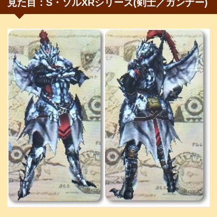
見た目：S・ソルXRシリーズ(剣士／ガンナー)