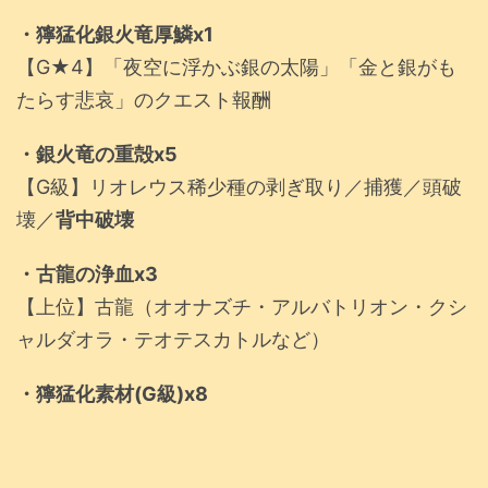
・獰猛化銀火竜厚鱗x1
【G★4】「夜空に浮かぶ銀の太陽」「金と銀がも
たらす悲哀」のクエスト報酬
・銀火竜の重殻x5
【G級】リオレウス稀少種の剥ぎ取り／捕獲／頭破
壊／
背中破壊
・古龍の浄血x3
【上位】古龍（オオナズチ・アルバトリオン・クシ
ャルダオラ・テオテスカトルなど）
・獰猛化素材(G級)x8