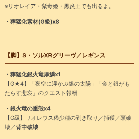
※リオレイア・紫毒姫・黒炎王でも出るよ。
・獰猛化素材(G級)x8
【脚】S・ソルXRグリーヴ／レギンス
・獰猛化銀火竜厚鱗x1
【G★4】「夜空に浮かぶ銀の太陽」「金と銀がも
たらす悲哀」のクエスト報酬
・銀火竜の重殻x4
【G級】リオレウス稀少種の剥ぎ取り／捕獲／頭破
壊／
背中破壊