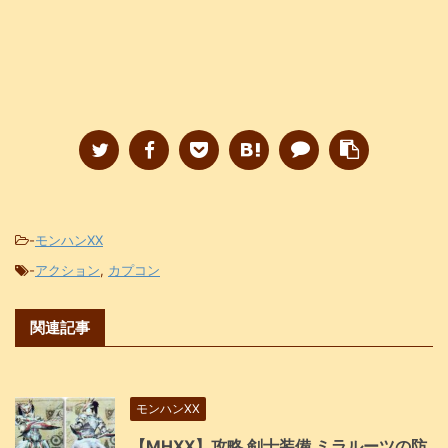
-
モンハンXX
-
アクション
,
カプコン
関連記事
モンハンXX
【MHXX】攻略 剣士装備 ミラルーツの防