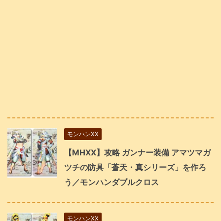
モンハンXX
【MHXX】攻略 ガンナー装備 アマツマガ
ツチの防具「蒼天・真シリーズ」を作ろ
う／モンハンダブルクロス
モンハンXX