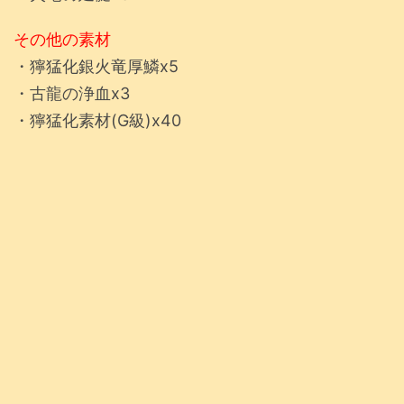
その他の素材
・獰猛化銀火竜厚鱗x5
・古龍の浄血x3
・獰猛化素材(G級)x40