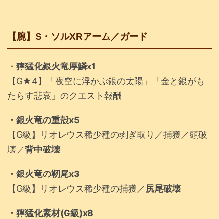
【腕】S・ソルXRアーム／ガード
・獰猛化銀火竜厚鱗x1
【G★4】「夜空に浮かぶ銀の太陽」「金と銀がも
たらす悲哀」のクエスト報酬
・銀火竜の重殻x5
【G級】リオレウス稀少種の剥ぎ取り／捕獲／頭破
壊／
背中破壊
・銀火竜の靭尾x3
【G級】リオレウス稀少種の捕獲／
尻尾破壊
・獰猛化素材(G級)x8