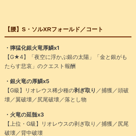
【腰】S・ソルXRフォールド／コート
・獰猛化銀火竜厚鱗x1
【G★4】「夜空に浮かぶ銀の太陽」「金と銀がも
たらす悲哀」のクエスト報酬
・銀火竜の厚鱗x5
【G級】リオレウス稀少種の
剥ぎ取り
／捕獲／頭破
壊／翼破壊／尻尾破壊／落とし物
・火竜の延髄x3
【上位・G級】リオレウスの剥ぎ取り／捕獲／尻尾
破壊／背中破壊