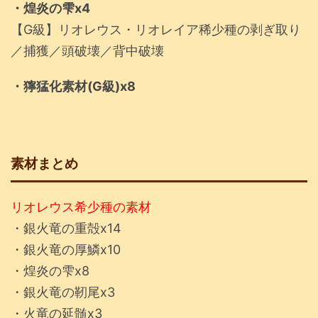
・煌炎の雫x4
【G級】リオレウス・リオレイア稀少種の剥ぎ取り
／捕獲／頭破壊／背中破壊
・獰猛化素材(G級)x8
素材まとめ
リオレウス希少種の素材
・銀火竜の重殻x14
・銀火竜の厚鱗x10
・煌炎の雫x8
・銀火竜の靭尾x3
・火竜の延髄x3