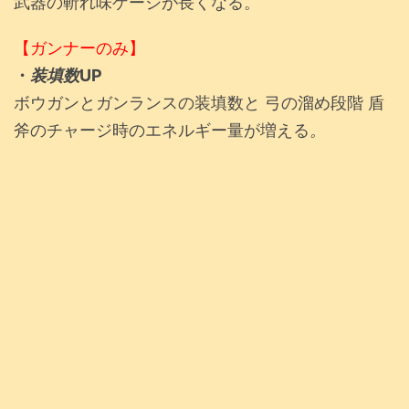
武器の斬れ味ゲージが長くなる。
【ガンナーのみ】
・
装填数
UP
ボウガンとガンランスの装填数と 弓の溜め段階 盾
斧のチャージ時のエネルギー量が増える
。