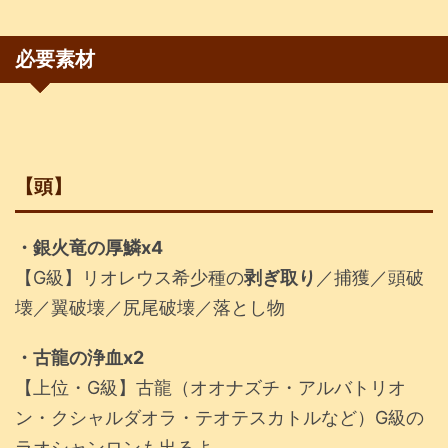
必要素材
【頭】
・銀火竜の厚鱗x4
【G級】リオレウス希少種の
剥ぎ取り
／捕獲／頭破
壊／翼破壊／尻尾破壊／落とし物
・古龍の浄血x2
【上位・G級】古龍（オオナズチ・アルバトリオ
ン・クシャルダオラ・テオテスカトルなど）G級の
ラオシャンロンも出るよ。