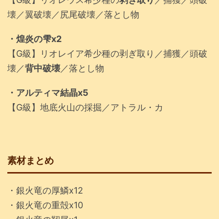
壊／翼破壊／尻尾破壊／落とし物
・煌炎の雫x2
【G級】リオレイア希少種の剥ぎ取り／捕獲／頭破
壊／
背中破壊
／落とし物
・アルティマ結晶x5
【G級】地底火山の採掘／アトラル・カ
素材まとめ
・銀火竜の厚鱗x12
・銀火竜の重殻x10