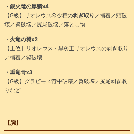
・銀火竜の厚鱗x4
【G級】リオレウス希少種の
剥ぎ取り
／捕獲／頭破
壊／翼破壊／尻尾破壊／落とし物
・火竜の翼x2
【上位】リオレウス・黒炎王リオレウスの剥ぎ取り
／捕獲／翼破壊
・重竜骨x3
【G級】グラビモス背中破壊／翼破壊／尻尾剥ぎ取
りなど
【腕】