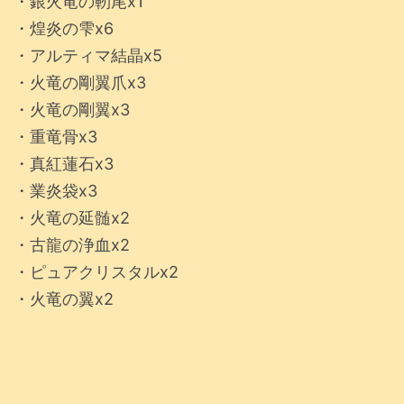
・銀火竜の靭尾x1
・煌炎の雫x6
・アルティマ結晶x5
・火竜の剛翼爪x3
・火竜の剛翼x3
・重竜骨x3
・真紅蓮石x3
・業炎袋x3
・火竜の延髄x2
・古龍の浄血x2
・ピュアクリスタルx2
・火竜の翼x2