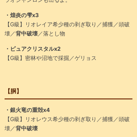
・煌炎の雫x3
【G級】リオレイア希少種の剥ぎ取り／捕獲／頭破
壊／
背中破壊
／落とし物
・ピュアクリスタルx2
【G級】密林や沼地で採掘／ゲリョス
【胴】
・銀火竜の重殻x4
【G級】リオレウス希少種の剥ぎ取り／捕獲／頭破
壊／
背中破壊