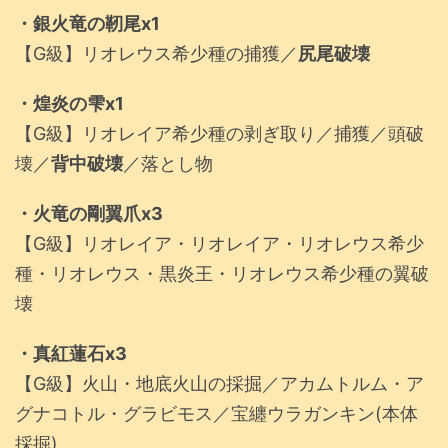
・銀火竜の靭尾x1
【G級】リオレウス希少種の捕獲／
尻尾破壊
・煌炎の雫x1
【G級】リオレイア希少種の剥ぎ取り／捕獲／頭破
壊／
背中破壊
／落とし物
・火竜の剛翼爪x3
【G級】リオレイア・リオレイア・リオレウス希少
種・リオレウス・黒炎王・リオレウス希少種の翼破
壊
・真紅蓮石x3
【G級】火山・地底火山の採掘／アカムトルム・ア
グナコトル・グラビモス／宝纏ウラガンキン(本体
採掘)