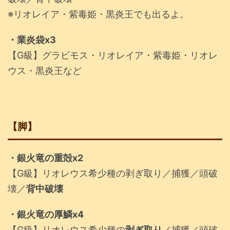
※リオレイア・紫毒姫・黒炎王でも出るよ。
・業炎袋x3
【G級】グラビモス・リオレイア・紫毒姫・リオレ
ウス・黒炎王など
【脚】
・銀火竜の重殻x2
【G級】リオレウス希少種の剥ぎ取り／捕獲／頭破
壊／
背中破壊
・銀火竜の厚鱗x4
【G級】リオレウス希少種の
剥ぎ取り
／捕獲／頭破