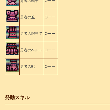
勇者の帽子
○ーー
勇者の服
○ーー
勇者の腕当て
○ーー
勇者のベルト
○ーー
勇者の靴
○ーー
発動スキル