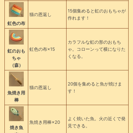
15個集めると虹のおもちゃが
猫の恩返し
作れます！
虹色の布
カラフルな虹の形のおもち
虹色の布×15
ゃ。コローンって横になりた
虹のおも
くなる。
ちゃ
（森）
20個を集めると魚が焼けま
猫の恩返し
す！
魚焼き用
棒
よく焼いた魚。火の近くで発
魚焼き用棒×20
見できる。
焼き魚