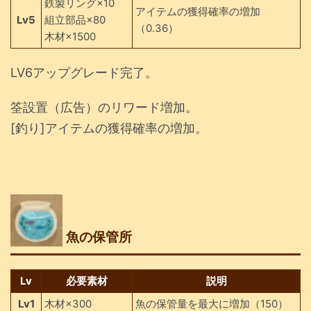
鉄製リング×10
アイテムの獲得確率の増加
Lv5
組立部品×80
（0.36）
木材×1500
LV6アップグレード完了。
筌設置（広告）のリワード増加。
[釣り]アイテムの獲得確率の増加。
魚の保管所
Lv
必要素材
説明
Lv1
木材×300
魚の保管量を最大に増加（150）