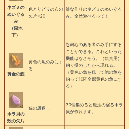
ネズミの
色とりどりの布の
雑な作りのネズミのぬいぐる
ぬいぐる
欠片×20
み。全然遊べるって！
み
（森地
下）
忍耐心のある者のみ手にする
ことができる。これといった
機能はなさそう。（観賞用）
黄色の魚のみにす
釣り掘のしたから現れる。
る
（黄色い魚を残して他の魚を
黄金の鯉
釣って10匹全部黄色の魚にす
る）
30個集めると魔法の宿るホラ
猫の恩返し
貝が作れます。
ホラ貝の
殻の欠片