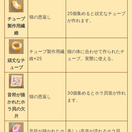
25個集めると頑丈なチューブ
猫の恩返し
チューブ
が作れます。
製作用繊
維
チューブ製作用繊
猫の体に合わせて作られたチ
維×25
ューブ。実際に使える。
頑丈なチ
ューブ
30個集めるとホラ貝笛が作れ
音符が描
猫の恩返し
ます。
かれたホ
ラ貝の欠
片
音符が描かれたホ
美しい音楽が流れるホラ貝。