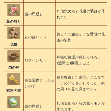
15個集めると花道の装飾が作
猫の恩返し
れます。
花の飾り
美しくて頑丈そうな階段の花
花の飾り×15
道の装飾
花道
神秘な気運が感じられる。
ログインリワード
1週間に1回貰えるよ。
猫の髭
鍵を獲得した瞬間。どこかで
黄金宝物クッショ
ドアの開く音がしました！家
ンの下
の周りを見て見ますか？
魅惑の鍵
15個集めると猫の驚くモノが
猫の恩返し
作れます。