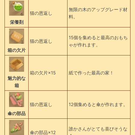
無限の木のアップグレード材
猫の恩返し
料。
栄養剤
15個を集めると最高のおもち
猫の恩返し
ゃが作れます。
箱の欠片
箱の欠片×15
紙で作った最高の家！
魅力的な
箱
猫の恩返し
12個集めると傘が作れます。
傘の部品
誰かさんがとても喜びそうな
傘の部品×12