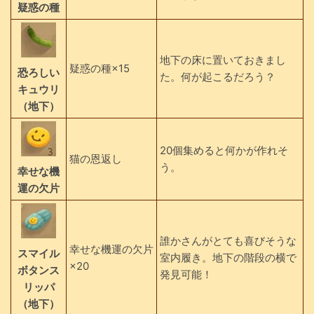
疑惑の種
地下の床に置いておきまし
疑惑の種×15
恐ろしい
た。何が起こるだろう？
キュウリ
（地下）
20個集めると何かが作れそ
猫の恩返し
う。
幸せな機
運の欠片
誰かさんがとても喜びそうな
幸せな機運の欠片
スマイル
室内履き。地下の階段の横で
×20
ボタンス
発見可能！
リッパ
（地下）