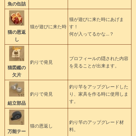
魚の缶詰
猫が遊びに来た時にあげま
猫が遊びに来た時
す！
猫の恩返
何が入ってるかな…？
し
プロフィールの隠された内容
釣りで発見
を見ることが出来ます。
猫図鑑の
欠片
釣り竿をアップグレードした
釣りで発見
り、家具を作る時に使用しま
す。
組立部品
釣り竿のアップグレード材
猫の恩返し
料。
万能テー