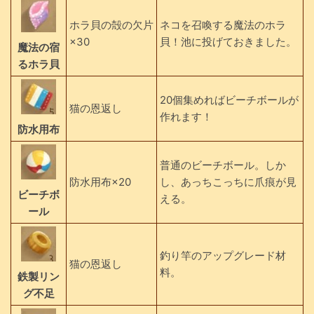
ホラ貝の殻の欠片
ネコを召喚する魔法のホラ
×30
貝！池に投げておきました。
魔法の宿
るホラ貝
20個集めればビーチボールが
猫の恩返し
作れます！
防水用布
普通のビーチボール。しか
防水用布×20
し、あっちこっちに爪痕が見
ビーチボ
える。
ール
釣り竿のアップグレード材
猫の恩返し
料。
鉄製リン
グ不足