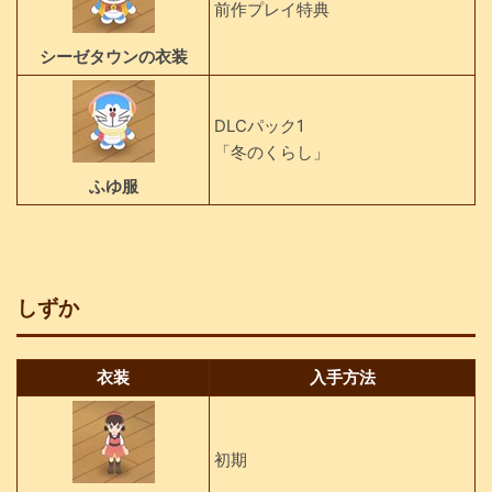
前作プレイ特典
シーゼタウンの衣装
DLCパック1
「冬のくらし」
ふゆ服
しずか
衣装
入手方法
初期