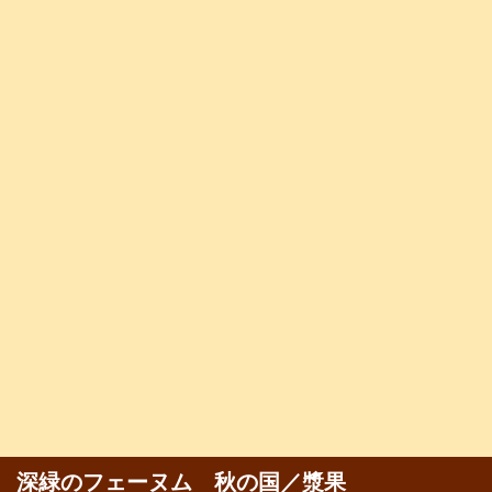
深緑のフェーヌム 秋の国／漿果