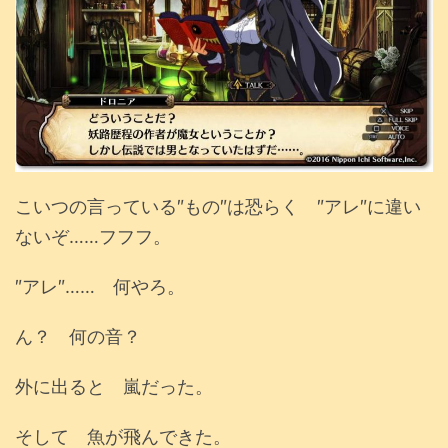
こいつの言っている″もの″は恐らく ″アレ″に違い
ないぞ……フフフ。
″アレ″…… 何やろ。
ん？ 何の音？
外に出ると 嵐だった。
そして 魚が飛んできた。