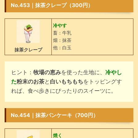
No.453｜抹茶クレープ（300円）
冷やす
畜：牛乳
畑：抹茶
他：白玉
抹茶クレープ
ヒント：
牧場の恵み
を使った生地に、
冷やし
た
粉末のお茶
と
白いもちもち
をトッピングす
れば、食べ歩きにぴったりのスイーツに。
No.454｜抹茶パンケーキ（700円）
焼く