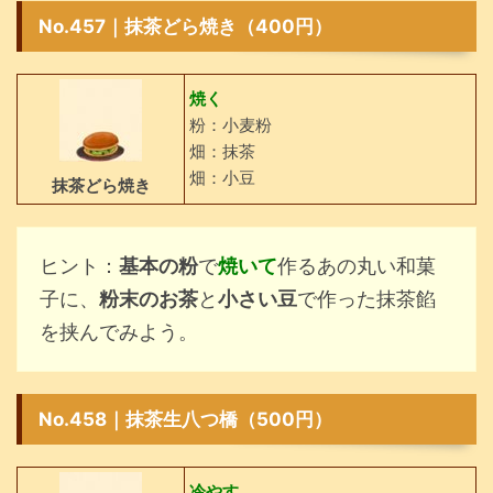
No.457｜抹茶どら焼き（400円）
焼く
粉：小麦粉
畑：抹茶
畑：小豆
抹茶どら焼き
ヒント：
基本の粉
で
焼いて
作るあの丸い和菓
子に、
粉末のお茶
と
小さい豆
で作った抹茶餡
を挟んでみよう。
No.458｜抹茶生八つ橋（500円）
冷やす