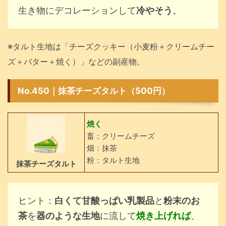
生き物にデコレーションして
冷やそう
。
※タルト生地は「チーズクッキー（小麦粉＋クリームチー
ズ＋バター＋焼く）」などの副産物。
No.450｜抹茶チーズタルト（500円）
焼く
畜：クリームチーズ
畑：抹茶
粉：タルト生地
抹茶チーズタルト
ヒント：
白くて甘酸っぱい乳製品
と
粉末のお
茶
を
器のような生地
に流して
焼き上げれば
、