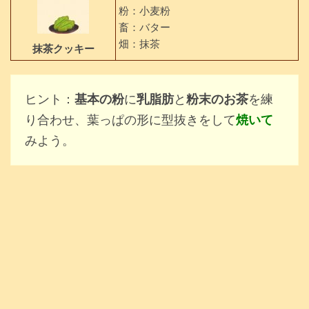
粉：小麦粉
畜：バター
畑：抹茶
抹茶クッキー
ヒント：
基本の粉
に
乳脂肪
と
粉末のお茶
を練
り合わせ、葉っぱの形に型抜きをして
焼いて
みよう。