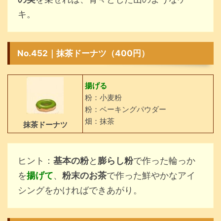
キ。
No.452｜抹茶ドーナツ（400円）
揚げる
粉：小麦粉
粉：ベーキングパウダー
畑：抹茶
抹茶ドーナツ
ヒント：
基本の粉
と
膨らし粉
で作った輪っか
を
揚げて
、
粉末のお茶
で作った鮮やかなアイ
シングをかければできあがり。