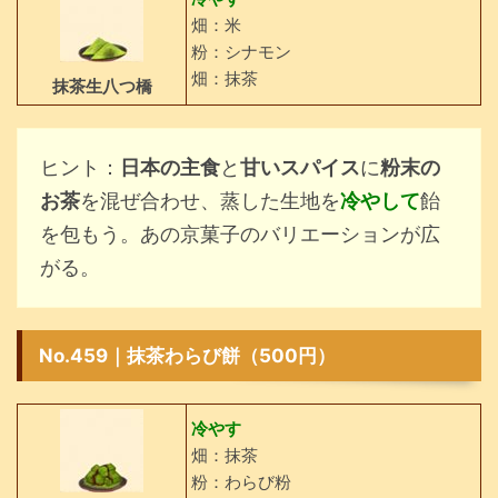
畑：米
粉：シナモン
畑：抹茶
抹茶生八つ橋
ヒント：
日本の主食
と
甘いスパイス
に
粉末の
お茶
を混ぜ合わせ、蒸した生地を
冷やして
飴
を包もう。あの京菓子のバリエーションが広
がる。
No.459｜抹茶わらび餅（500円）
冷やす
畑：抹茶
粉：わらび粉