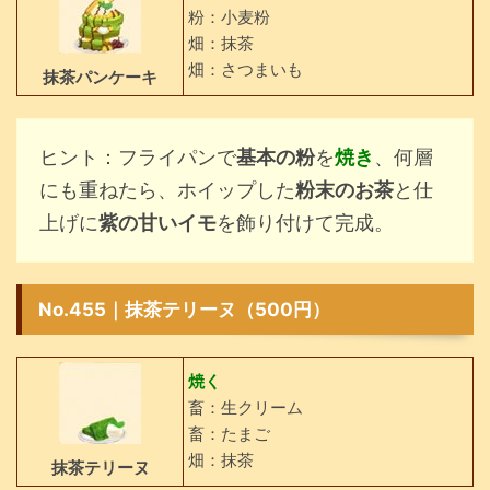
粉：小麦粉
畑：抹茶
畑：さつまいも
抹茶パンケーキ
ヒント：フライパンで
基本の粉
を
焼き
、何層
にも重ねたら、ホイップした
粉末のお茶
と仕
上げに
紫の甘いイモ
を飾り付けて完成。
No.455｜抹茶テリーヌ（500円）
焼く
畜：生クリーム
畜：たまご
畑：抹茶
抹茶テリーヌ