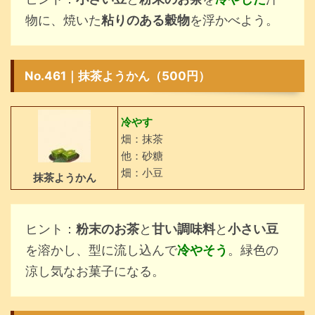
物に、焼いた
粘りのある穀物
を浮かべよう。
No.461｜抹茶ようかん（500円）
冷やす
畑：抹茶
他：砂糖
畑：小豆
抹茶ようかん
ヒント：
粉末のお茶
と
甘い調味料
と
小さい豆
を溶かし、型に流し込んで
冷やそう
。緑色の
涼し気なお菓子になる。