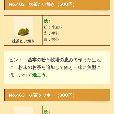
No.462｜抹茶たい焼き（500円）
焼く
粉：小麦粉
畜：牛乳
畑：抹茶
抹茶たい焼き
ヒント：
基本の粉
と
牧場の恵み
で作った生地
に、
粉末のお茶
を追加して餡と一緒に魚型に
流しいれて
焼こう
。
No.463｜抹茶クッキー（300円）
焼く