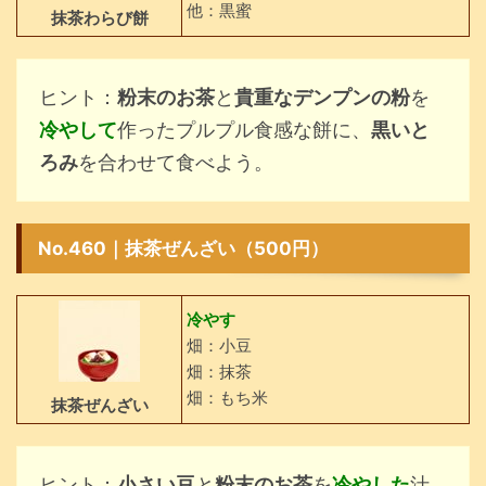
他：黒蜜
抹茶わらび餅
ヒント：
粉末のお茶
と
貴重なデンプンの粉
を
冷やして
作ったプルプル食感な餅に、
黒いと
ろみ
を合わせて食べよう。
No.460｜抹茶ぜんざい（500円）
冷やす
畑：小豆
畑：抹茶
畑：もち米
抹茶ぜんざい
ヒント：
小さい豆
と
粉末のお茶
を
冷やした
汁