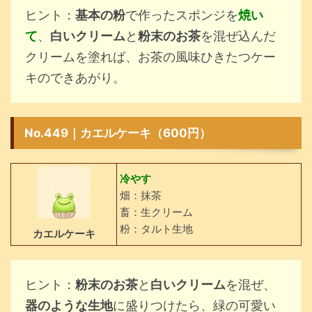
ヒント：
基本の粉
で作ったスポンジを
焼い
て
、
白いクリーム
と
粉末のお茶
を混ぜ込んだ
クリームを塗れば、お茶の風味ひきたつケー
キのできあがり。
No.449｜カエルケーキ（600円）
冷やす
畑：抹茶
畜：生クリーム
粉：タルト生地
カエルケーキ
ヒント：
粉末のお茶
と
白いクリーム
を混ぜ、
器のような生地
に盛りつけたら、緑の可愛い