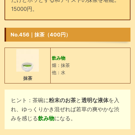
15000円。
No.456｜抹茶（400円）
飲み物
畑：抹茶
他：水
抹茶
ヒント：茶碗に
粉末のお茶
と
透明な液体
を入
れ、ゆっくりかき混ぜれば若草の爽やかな渋
みを感じる
飲み物
になる。