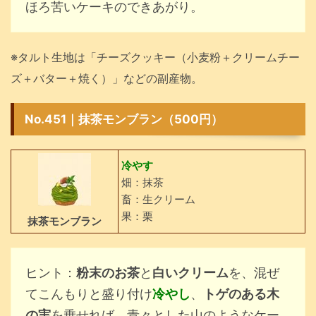
ほろ苦いケーキのできあがり。
※タルト生地は「チーズクッキー（小麦粉＋クリームチー
ズ＋バター＋焼く）」などの副産物。
No.451｜抹茶モンブラン（500円）
冷やす
畑：抹茶
畜：生クリーム
果：栗
抹茶モンブラン
ヒント：
粉末のお茶
と
白いクリーム
を、混ぜ
てこんもりと盛り付け
冷やし
、
トゲのある木
の実
を乗せれば、青々とした山のようなケー