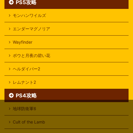
PS5攻略
モンハンワイルズ
エンダーマグノリア
Wayfinder
ボウと月夜の碧い花
ヘルダイバー2
レムナント2
PS4攻略
地球防衛軍6
Cult of the Lamb