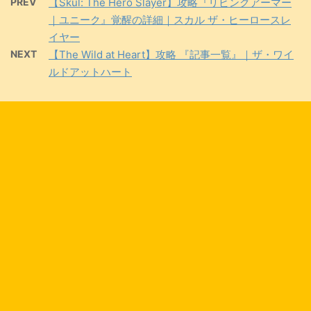
PREV
【Skul: The Hero Slayer】攻略『リビングアーマー
｜ユニーク』覚醒の詳細｜スカル ザ・ヒーロースレ
イヤー
NEXT
【The Wild at Heart】攻略 『記事一覧』｜ザ・ワイ
ルドアットハート