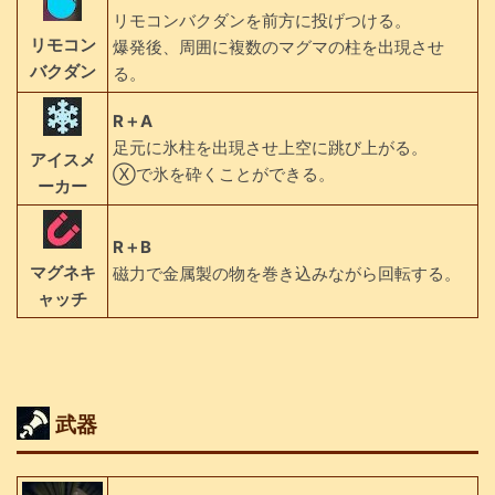
リモコンバクダンを前方に投げつける。
リモコン
爆発後、周囲に複数のマグマの柱を出現させ
バクダン
る。
R＋A
足元に氷柱を出現させ上空に跳び上がる。
アイスメ
Ⓧで氷を砕くことができる。
ーカー
R＋B
マグネキ
磁力で金属製の物を巻き込みながら回転する。
ャッチ
武器