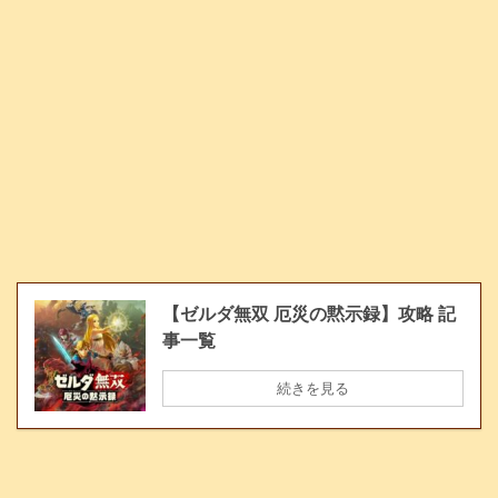
【ゼルダ無双 厄災の黙示録】攻略 記
事一覧
続きを見る