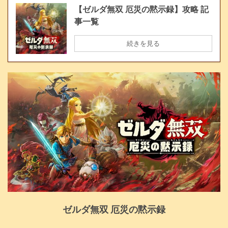
【ゼルダ無双 厄災の黙示録】攻略 記
事一覧
続きを見る
ゼルダ無双 厄災の黙示録