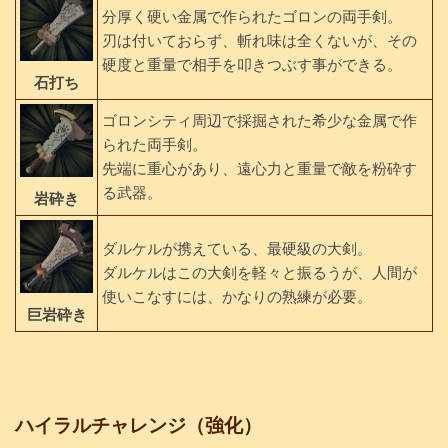
分厚く硬い金属で作られたゴロンの両手剣。
刃は付いておらず、斬れ味は全くないが、その
硬度と重量で相手を叩きつぶす事ができる。
石打ち
ゴロンシティ周辺で採掘された希少な金属で作
られた両手剣。
先端に重心があり、遠心力と重量で敵を粉砕す
る武器。
岩砕き
ダルケルが携えている、最硬級の大剣。
ダルケルはこの大剣を軽々と振るうが、人間が
使いこなすには、かなりの熟練が必要。
巨岩砕き
ハイラルチャレンジ（強化）