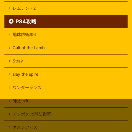
レムナント2
PS4攻略
地球防衛軍6
Cult of the Lamb
Stray
slay the spire
ワンダーランズ
師父-sifu-
デジボク 地球防衛軍
ネオンアビス