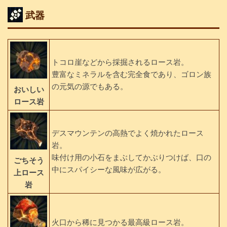
武器
トコロ崖などから採掘されるロース岩。
豊富なミネラルを含む完全食であり、ゴロン族
の元気の源でもある。
おいしい
ロース岩
デスマウンテンの高熱でよく焼かれたロース
岩。
味付け用の小石をまぶしてかぶりつけば、口の
ごちそう
中にスパイシーな風味が広がる。
上ロース
岩
火口から稀に見つかる最高級ロース岩。