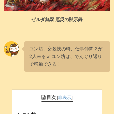
ゼルダ無双 厄災の黙示録
ユン坊、必殺技の時、仕事仲間？が
2人来るｗ ユン坊は、でんぐり返り
で移動できる！
目次
[
非表示
]