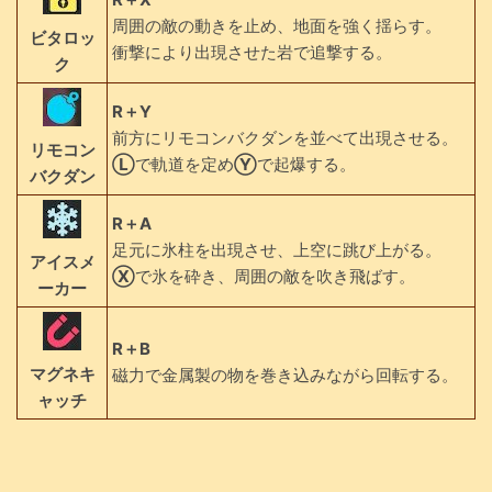
周囲の敵の動きを止め、地面を強く揺らす。
ビタロッ
衝撃により出現させた岩で追撃する。
ク
R＋Y
前方にリモコンバクダンを並べて出現させる。
リモコン
Ⓛ
で軌道を定め
Ⓨ
で起爆する。
バクダン
R＋A
足元に氷柱を出現させ、上空に跳び上がる。
アイスメ
Ⓧ
で氷を砕き、周囲の敵を吹き飛ばす。
ーカー
R＋B
マグネキ
磁力で金属製の物を巻き込みながら回転する。
ャッチ