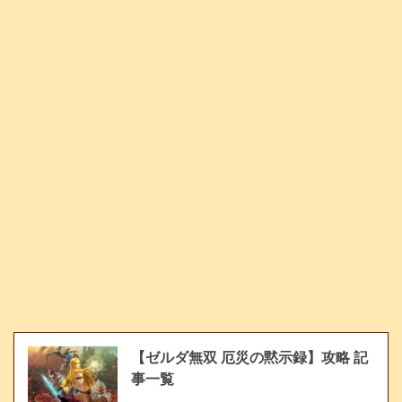
【ゼルダ無双 厄災の黙示録】攻略 記
事一覧