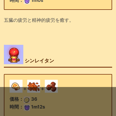
時間：
1m0s
五臓の疲労と精神的疲労を癒す。
シンレイタン
＋
＋
価格：
36
時間：
1m12s