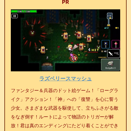
PR
ラズベリースマッシュ
ファンタジー＆兵器のドット絵ゲーム！「ローグラ
イク」アクション！「神」への「復讐」を心に誓う
少女。さまざまな武器を駆使して、立ちふさがる敵
をなぎ倒す！ルートによって物語のトリガーが解
放！君は真のエンディングにたどり着くことができ