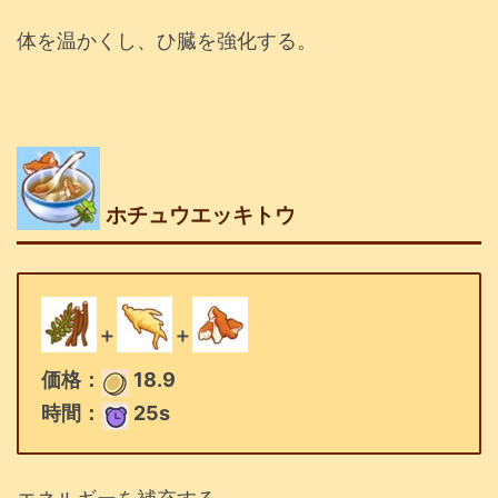
体を温かくし、ひ臓を強化する。
ホチュウエッキトウ
＋
＋
価格：
18.9
時間：
25s