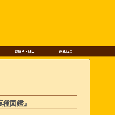
謎解き・脱出
雨傘ねこ
薬種図鑑』