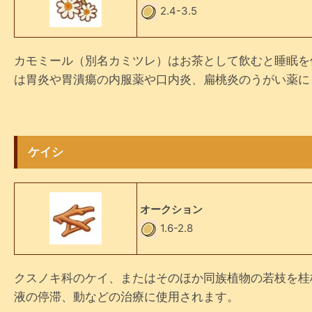
2.4-3.5
カモミール（別名カミツレ）はお茶として飲むと睡眠を
は胃炎や胃潰瘍の内服薬や口内炎、扁桃炎のうがい薬に
ケイシ
オークション
1.6-2.8
クスノキ科のケイ、またはそのほか同族植物の若枝を桂
液の停滞、動などの治療に使用されます。