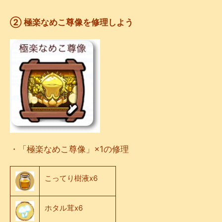
② 極楽なめこ尊像を修理しよう
・「極楽なめこ尊像」×1の修理
こってり樹液x6
ホタル茸x6