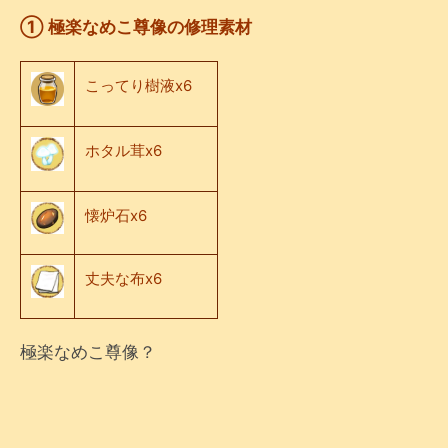
① 極楽なめこ尊像の修理素材
こってり樹液x6
ホタル茸x6
懐炉石x6
丈夫な布x6
極楽なめこ尊像？