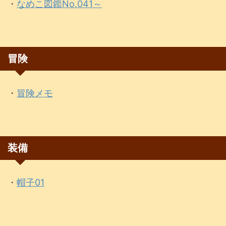
・
なめこ図鑑No.041～
冒険
・
冒険メモ
装備
・
帽子01