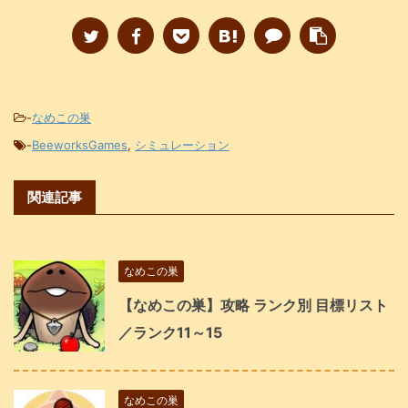
-
なめこの巣
-
BeeworksGames
,
シミュレーション
関連記事
なめこの巣
【なめこの巣】攻略 ランク別 目標リスト
／ランク11～15
なめこの巣