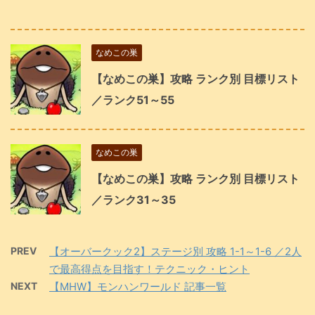
なめこの巣
【なめこの巣】攻略 ランク別 目標リスト
／ランク51～55
なめこの巣
【なめこの巣】攻略 ランク別 目標リスト
／ランク31～35
PREV
【オーバークック2】ステージ別 攻略 1-1～1-6 ／2人
で最高得点を目指す！テクニック・ヒント
NEXT
【MHW】モンハンワールド 記事一覧