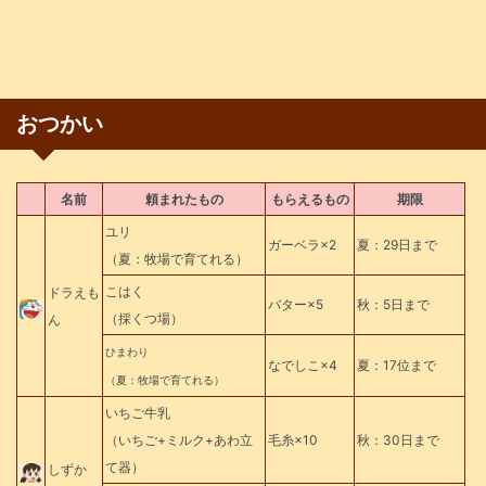
おつかい
名前
頼まれたもの
もらえるもの
期限
ユリ
ガーベラ×2
夏：29日まで
（夏：牧場で育てれる）
こはく
ドラえも
バター×5
秋：5日まで
（採くつ場）
ん
ひまわり
なでしこ×4
夏：17位まで
（夏：牧場で育てれる）
いちご牛乳
（いちご+ミルク+あわ立
毛糸×10
秋：30日まで
て器）
しずか