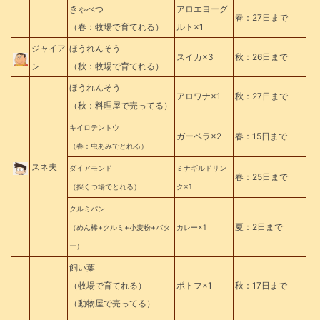
きゃべつ
アロエヨーグ
春：27日まで
（春：牧場で育てれる）
ルト×1
ジャイ
ア
ほうれんそう
スイカ×3
秋：26日まで
ン
（秋：牧場で育てれる）
ほうれんそう
アロワナ×1
秋：27日まで
（秋：料理屋で売ってる）
キイロテントウ
ガーベラ×2
春：15日まで
（春：虫あみでとれる）
スネ夫
ダイアモンド
ミナギルドリン
春：25日まで
（採くつ場でとれる）
ク×1
クルミパン
夏：2日まで
（めん棒+クルミ+小麦粉+バタ
カレー×1
ー）
飼い葉
（牧場で育てれる）
ポトフ×1
秋：17日まで
（動物屋で売ってる）