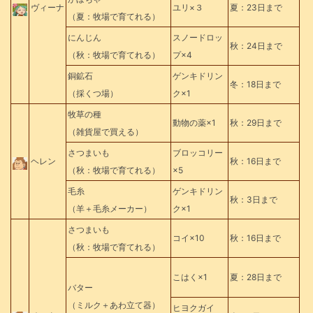
ヴィーナ
ユリ×３
夏：23日まで
（夏：牧場で育てれる）
にんじん
スノードロッ
秋：24日まで
（秋：牧場で育てれる）
プ×4
銅鉱石
ゲンキドリン
冬：18日まで
（採くつ場）
ク×1
牧草の種
動物の薬×1
秋：29日まで
（雑貨屋で買える）
さつまいも
ブロッコリー
ヘレン
秋：16日まで
（秋：牧場で育てれる）
×5
毛糸
ゲンキドリン
秋：3日まで
（羊＋毛糸メーカー）
ク×1
さつまいも
コイ×10
秋：16日まで
（秋：牧場で育てれる）
こはく×1
夏：28日まで
バター
（ミルク＋あわ立て器）
ヒヨクガイ