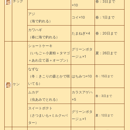
チック
春：3日まで
×10
アジ
コイ×10
春：1日まで
（海で釣れる）
カワハギ
たまねぎ×4
春：20日まで
（春に海で釣れる）
ショートケーキ
グリーンポタ
（いちご＋小麦粉＋タマゴ
夏：26日まで
ージュ×1
＋あわ立て器＋オーブン）
なずな
（冬：きこりの森とかで咲
はちみつ×10
冬：15日まで
いてる）
ケン
ムカデ
カラスアゲハ
春：3日まで
（虫あみでとれる）
×5
スイートポテト
グリーンポタ
（さつまいも+ミルク+バ
夏：12日まで
ージュ×1
ター）