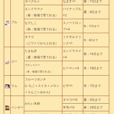
ヨーグルト
なます×1
春：11日まで
エンドウマメ
パイナップル
夏：8日まで
（春：牧場で育てれる）
×2
ブル
なでしこ
スノードロッ
秋：17日まで
（秋：牧場で育てれる）
プ×4
タマゴ
ミナギルドリ
冬：6日まで
（ニワトリからとれる）
ンク×1
たまねぎ
エンドウマメ
秋：14日まで
（夏：牧場で育てれる）
×4
ユー
ブロッコリー
ピーマン×4
冬：19日まで
（冬：牧場で育てれる）
フルーツポンチ
ラム
(いちご＋スイカ＋メロン
ピザ×1
冬：7日まで
＋りんご＋みかん)
タマゴ×10
夏：5日まで
かたい木材
ペンター
羊毛×10
春：26日まで