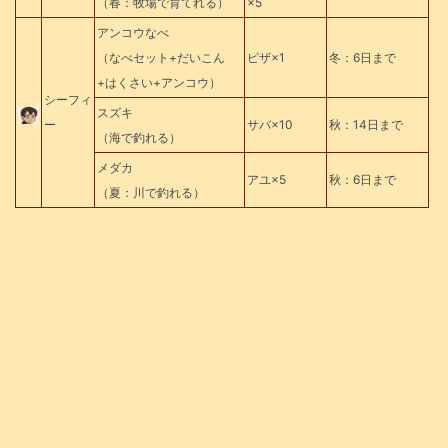
（春：牧場で育てれる）
×5
アンコウなべ
（なべセット+だいこん
ピザ×1
冬：6日まで
+はくさい+アンコウ）
シーフィ
スズキ
ー
サバ×10
秋：14日まで
（海で釣れる）
メダカ
アユ×5
秋：6日まで
（夏：川で釣れる）