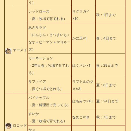
う）
レッドローズ
サクラガイ
秋：1日まで
（夏：牧場で育てれる）
×10
あきサラダ
（にんじん＋さつまいも＋
かに玉×1
春：4日まで
なす＋ピーマン＋マヨネー
ズ）
ヤーメイ
カーネーション
（2年目春：牧場で育てれ
はくさい×1
春：29日まで
る）
サファイア
ラプトルのツ
夏：8日まで
（採くつ場でとれる）
メ×3
パイナップル
はちみつ×10
夏：24日まで
（夏：料理屋で売ってる）
すいか
なめこ×10
秋：7日まで
（夏：牧場で育てれる）
ロコッド
かぶ