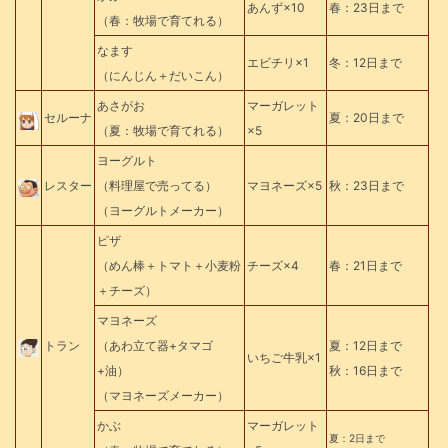
あんず×10
春：23日まで
（春：牧場で育てれる）
なます
エビチリ×1
冬：12日まで
（にんじん＋だいこん）
あさがお
マーガレット
セルーナ
夏：20日まで
（夏：牧場で育てれる）
×5
ヨーグルト
レスター
（料理屋で売ってる）
マヨネーズ×5
秋：23日まで
（ヨーグルトメーカー）
ピザ
（めん棒＋トマト＋小麦粉
チーズ×4
春：21日まで
＋チーズ）
マヨネーズ
トラン
（あわ立て器+タマゴ
夏：12日まで
いちご牛乳×1
+油）
秋：16日まで
（マヨネーズメーカー）
かぶ
マーガレット
夏：2日まで