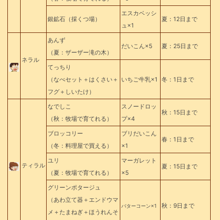
エスカベッシ
銀鉱石（採くつ場）
夏：12日まで
ュ×1
あんず
だいこん×5
夏：25日まで
（夏：ザーザー滝の木）
ネラル
てっちり
（なべセット＋はくさい＋
いちご牛乳×1
冬：1日まで
フグ＋しいたけ）
なでしこ
スノードロッ
秋：15日まで
（秋：牧場で育てれる）
プ×4
ブロッコリー
ブリだいこん
春：1日まで
（冬：料理屋で買える）
×1
ユリ
マーガレット
ティラル
夏：15日まで
（夏：牧場で育てれる）
×5
グリーンポタージュ
（あわ立て器＋エンドウマ
秋：9日まで
バターコーン×1
メ＋たまねぎ＋ほうれんそ