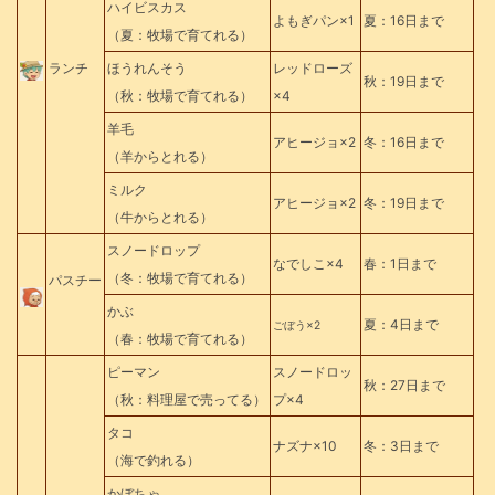
ハイビスカス
よもぎパン×1
夏：16日まで
（夏：牧場で育てれる）
ランチ
ほうれんそう
レッドローズ
秋：19日まで
（秋：牧場で育てれる）
×4
羊毛
アヒージョ×2
冬：16日まで
（羊からとれる）
ミルク
アヒージョ×2
冬：19日まで
（牛からとれる）
スノードロップ
なでしこ×4
春：1日まで
（冬：牧場で育てれる）
パスチー
かぶ
夏：4日まで
ごぼう×2
（春：牧場で育てれる）
ピーマン
スノードロッ
秋：27日まで
（秋：料理屋で売ってる）
プ×4
タコ
ナズナ×10
冬：3日まで
（海で釣れる）
かぼちゃ