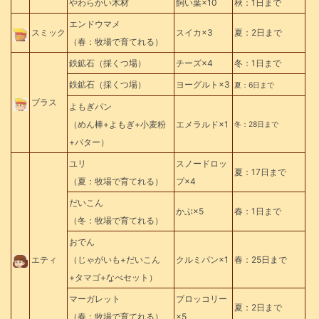
やわらかい木材
飼い葉×10
秋：1日まで
エンドウマメ
スミック
スイカ×3
夏：2日まで
（春：牧場で育てれる）
鉄鉱石（採くつ場）
チーズ×4
冬：1日まで
鉄鉱石（採くつ場）
ヨーグルト×3
夏：6日まで
ブラス
よもぎパン
（めん棒+よもぎ+小麦粉
エメラルド×1
冬：28日まで
+バター）
ユリ
スノードロッ
夏：17日まで
（夏：牧場で育てれる）
プ×4
だいこん
かぶ×5
春：1日まで
（冬：牧場で育てれる）
おでん
エティ
（じゃがいも+だいこん
クルミパン×1
春：25日まで
+タマゴ+なべセット）
マーガレット
ブロッコリー
夏：2日まで
（春：牧場で育てれる）
×5