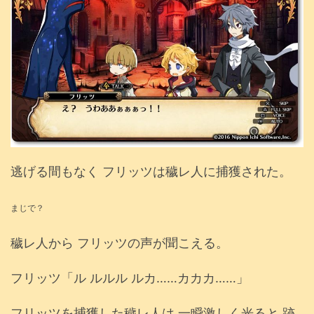
逃げる間もなく フリッツは穢レ人に捕獲された。
まじで？
穢レ人から フリッツの声が聞こえる。
フリッツ「ル ルルル ルカ……カカカ……」
フリッツを捕獲した穢レ人は 一瞬激しく光ると 跡