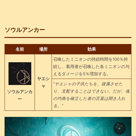
ソウルアンカー
名前
場所
効果
召喚したミニオンの持続時間を100％持
続し、着用者が召喚した各ミニオンの与
えるダメージを5％増加する。
ヤエシ
”ヤエシャの子供たちを、隷属させた
ャ
り、支配することはできない。だが、魂
ソウルアンカ
の均衡を確立した者の言葉は聞き入れ
ー
る。”