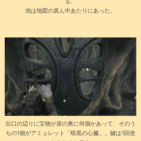
る。
池は地図の真ん中あたりにあった。
出口の辺りに宝物が扉の奥に何個かあって、そのう
ちの1個がアミュレット「暗黒の心臓」。鍵は1回使