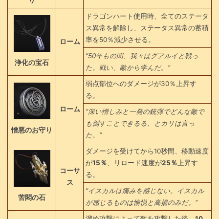
り
ドラゴンハート使用時、全てのステータ
ス異常を解除し、ステータス異常の蓄積
率を50％減少させる。
ローム
”50年もの間、我々はグアルイと戦っ
浄化の宝石
た。戦い、敵から学んだ。”
弱点部位へのダメージが30％上昇す
る。
ローム
”深い憎しみと一発の銃弾でどんな敵で
も倒すことできるる、とカリは言っ
憎悪のお守り
た。”
ダメージを受けてから10秒間、移動速度
が
15％
、リロード速度が
25％
上昇す
コーサ
る。
ス
”イスカルは痛みを感じない。イスカル
苦悶の石
が感じるものは愉悦と高揚のみだ。”
溜め攻撃によって敵を攻撃した後、
10