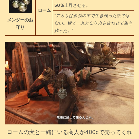
50％
上昇させる。
ローム
”アカリは孤独の中で生き残った訳では
メンダーのお
ない。皆で一丸となり力を合わせて生き
守り
残った。”
ロームの犬と一緒にいる商人が400cで売ってくれ