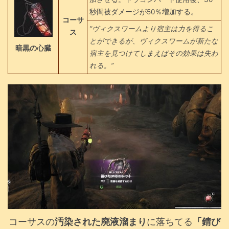
秒間被ダメージが50％増加する。
コーサ
”ヴィクスワームより宿主は力を得るこ
ス
とができるが、ヴィクスワームが新たな
暗黒の心臓
宿主を見つけてしまえばその効果は失わ
れる。”
コーサスの
汚染された廃液溜まり
に落ちてる
「錆び