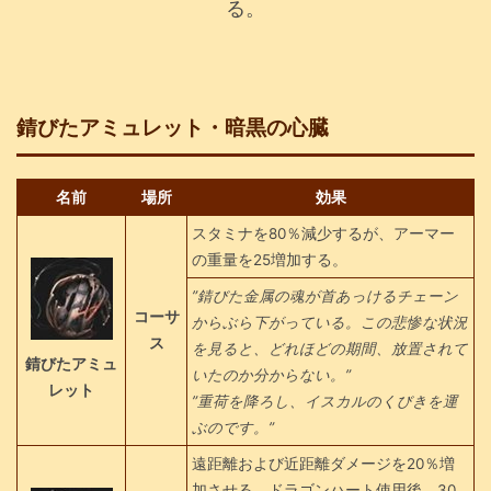
る。
錆びたアミュレット・暗黒の心臓
名前
場所
効果
スタミナを80％減少するが、アーマー
の重量を25増加する。
”錆びた金属の魂が首あっけるチェーン
コーサ
からぶら下がっている。この悲惨な状況
ス
を見ると、どれほどの期間、放置されて
錆びたアミュ
いたのか分からない。”
レット
”重荷を降ろし、イスカルのくびきを運
ぶのです。”
遠距離および近距離ダメージを20％増
加させる。ドラゴンハート使用後、30