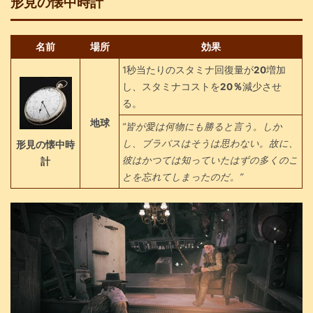
形見の懐中時計
名前
場所
効果
1秒当たりのスタミナ回復量が
20
増加
し、スタミナコストを
20％
減少させ
る。
地球
”皆が愛は何物にも勝ると言う。しか
し、ブラバスはそうは思わない。故に、
形見の懐中時
彼はかつては知っていたはずの多くのこ
計
とを忘れてしまったのだ。”