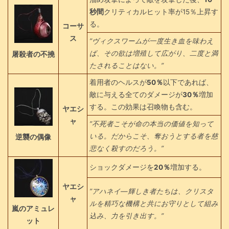
秒間
クリティカルヒット率が15％上昇す
る。
コーサ
ス
”ヴィクスワームが一度生き血を味わえ
ば、その欲は増殖して広がり、二度と満
屠殺者の不撓
たされることはない。”
着用者のヘルスが
50％
以下であれば、
敵に与える全てのダメージが
30％
増加
する。この効果は召喚物も含む。
ヤエシ
ャ
”不死者こそが命の本当の価値を知って
いる。だからこそ、奪おうとする者を慈
逆襲の偶像
悲なく殺すのだろう。”
ショックダメージを
20％
増加する。
ヤエシ
”アハネイ—輝しき者たちは、クリスタ
ャ
ルを精巧な機構と共にお守りとして組み
嵐のアミュレ
込み、力を引き出す。”
ット