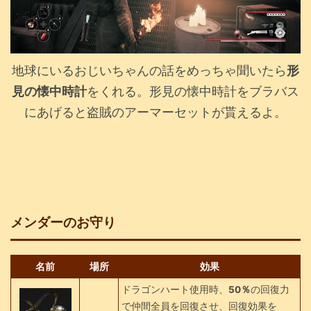
地球にいるおじいちゃんの話をめっちゃ聞いたら
形
見の懐中時計
をくれる。形見の懐中時計をブラバス
にあげると盗賊のアーマーセットが貰えるよ。
メンダーのお守り
名前
場所
効果
ドラゴンハート使用時、
50％
の回復力
で仲間全員を回復させ、回復効果を