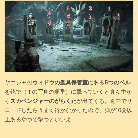
ヤエシャの
ウィドウの聖具保管室
にある
5つのベル
を銃で（↑の写真の順番）に撃っていくと真ん中か
ら
スカベンジャーのがらくた
が出てくる。途中でリ
ロードしたらうまく行かなかったので、弾が10発以
上あるやつで撃つといいよ。