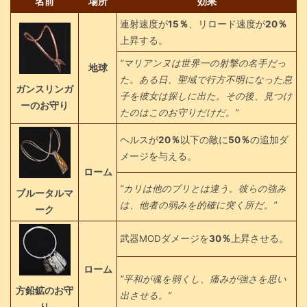
名前
場所
効果
連射速度が
15％
、リロード速度が
20％
上昇する。
”マリアンヌは世界一の射撃の名手だっ
地球
た。ある日、聖域で行方不明になった息
ガンスリンガ
子を彼女は探しに出た。その後、見つけ
ーのお守り
たのはこのお守りだけだ。”
ヘルスが
20％
以下の敵に
50％
の追加ダ
メージを与える。
ローム
”カリは他のブリとは違う。彼らの強み
ブルータルマ
は、他者の弱みを的確に突く所だ。”
ーク
武器MODダメージを
30％
上昇させる。
ローム
”平和が魂を弱くし、痛みが強さを思い
方鉛鉱のお守
出させる。”