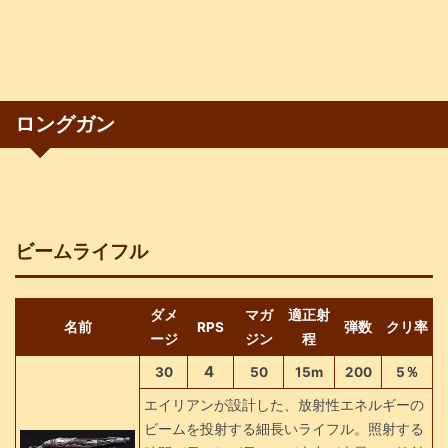
ロングガン
ビームライフル
ダメ
マガ
適正射
名前
RPS
弾数
クリ率
ージ
ジン
程
4
30
50
15m
200
5％
エイリアンが設計した、放射性エネルギーの
ビームを投射する細長いライフル。照射する