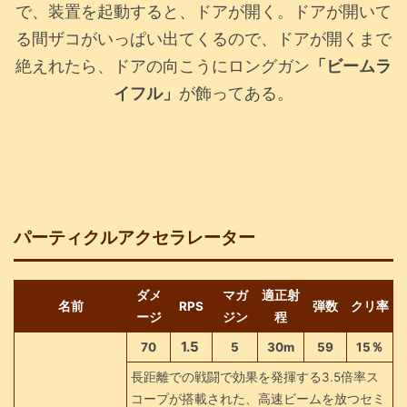
で、装置を起動すると、ドアが開く。ドアが開いて
る間ザコがいっぱい出てくるので、ドアが開くまで
絶えれたら、ドアの向こうにロングガン
「ビームラ
イフル」
が飾ってある。
パーティクルアクセラレーター
ダメ
マガ
適正射
名前
RPS
弾数
クリ率
ージ
ジン
程
1.5
70
5
30m
59
15％
長距離での戦闘で効果を発揮する3.5倍率ス
コープが搭載された、高速ビームを放つセミ