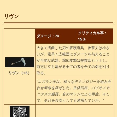
リヴン
クリティカル率：
ダメージ：74
15％
大きく湾曲した刃の収穫道具。攻撃力は小さ
いが、素早く広範囲にダメージを与えること
が可能な武器。溜め攻撃は複数回ヒットし、
前方に立ち塞がる全ての者を全ての命を刈り
リヴン（+5）
取る。
”エズラン王は、様々なテクノロジーを組み合
わせ寿命を延ばした。生体回路、バイオメカ
ニクスの臓器、名のマシンによる再生。そし
て、それを兵器としても運用していた。”