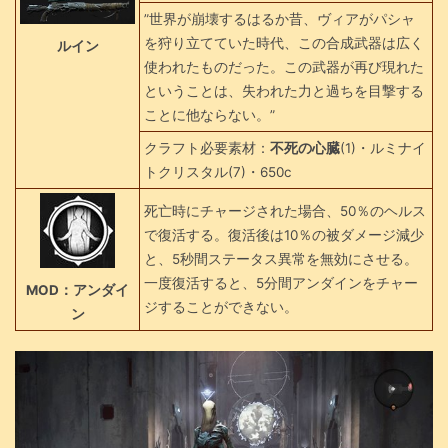
”世界が崩壊するはるか昔、ヴィアがパシャ
を狩り立てていた時代、この合成武器は広く
ルイン
使われたものだった。この武器が再び現れた
ということは、失われた力と過ちを目撃する
ことに他ならない。”
クラフト必要素材：
不死の心臓
(1)・ルミナイ
トクリスタル(7)・650c
死亡時にチャージされた場合、50％のヘルス
で復活する。復活後は10％の被ダメージ減少
と、5秒間ステータス異常を無効にさせる。
一度復活すると、5分間アンダインをチャー
MOD：アンダイ
ジすることができない。
ン