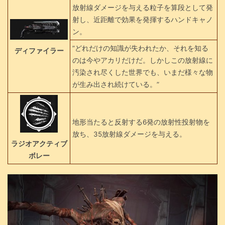
放射線ダメージを与える粒子を算段として発
射し、近距離で効果を発揮するハンドキャノ
ン。
”どれだけの知識が失われたか、それを知る
ディファイラー
のは今やアカリだけだ。しかしこの放射線に
汚染され尽くした世界でも、いまだ様々な物
が生み出され続けている。”
地形当たると反射する6発の放射性投射物を
放ち、35放射線ダメージを与える。
ラジオアクティブ
ボレー