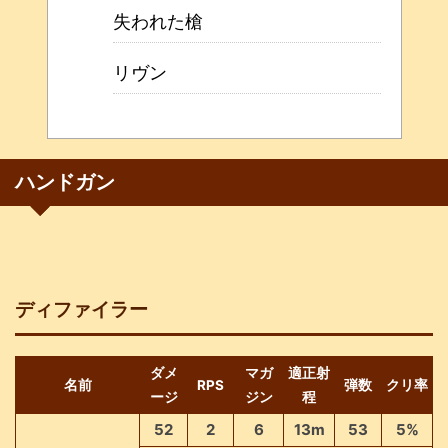
失われた槍
リヴン
ハンドガン
ディファイラー
ダメ
マガ
適正射
名前
RPS
弾数
クリ率
ージ
ジン
程
52
2
6
13m
53
5%