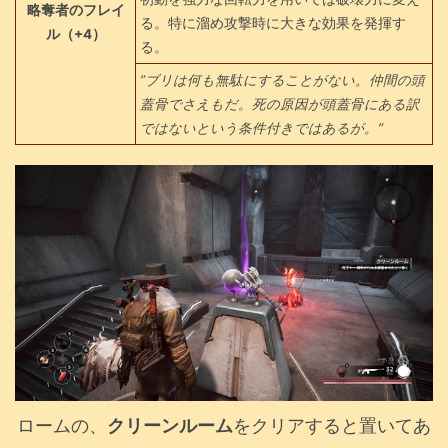
略奪者のフレイ
る。特に溜め攻撃時に大きな効果を発揮す
ル（+4）
る。
”ブリは何も無駄にすることがない。仲間の頭
蓋骨でさえもだ。死の原因が頭蓋骨にある訳
ではないという条件付きではあるが。”
ロームの、
クリーンルーム
をクリアすると置いてあ