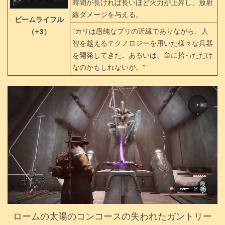
時間が長ければ長いほど火力が上昇し、放射
線ダメージを与える。
ビームライフル
”カリは愚純なブリの近縁でありながら、人
（+3）
智を越えるテクノロジーを用いた様々な兵器
を開発してきた。あるいは、単に拾っただけ
なのかもしれないが。”
ロームの太陽のコンコースの失われたガントリー