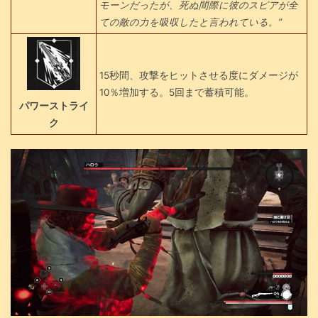
モーンだったが、死ぬ間際に彼のスピアが全
ての敵の力を吸収したと言われている。”
15秒間、攻撃をヒットさせる度にダメージが
10％増加する。5回まで蓄積可能。
パワーストライ
ク