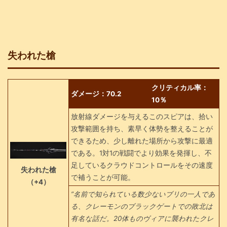
失われた槍
クリティカル率：
ダメージ：70.2
10％
放射線ダメージを与えるこのスピアは、拾い
攻撃範囲を持ち、素早く体勢を整えることが
できるため、少し離れた場所から攻撃に最適
である。1対1の戦闘でより効果を発揮し、不
足しているクラウドコントロールをその速度
失われた槍
で補うことが可能。
（+4）
”名前で知られている数少ないブリの一人であ
る、クレーモンのブラックゲートでの敗北は
有名な話だ。20体ものヴィアに襲われたクレ