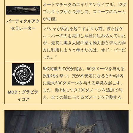
オートマチックのエイリアンライフル。L2ダ
ブルタップから長押しで、スコープのズーム
が可能。
パーティクルアク
セラレーター
”バシャが反乱を起こすよりも前、彼らはケ
ル・ハーの力を流用し武器に組み込んでいた
が、最初に黒き太陽の塵を動力源と弾丸の両
方に利用しようと考えたのは、オド・バーだ
った。”
5秒間重力の穴が開き。50ダメージを与える
投射物を撃つ。穴が不安定になると5m以内
に最大500ダメージを与える爆発を起こす。
また、敵1体につき300ダメージを追加で与
MOD：グラビテ
え、全ての敵に与えるダメージを分割する。
ィコア