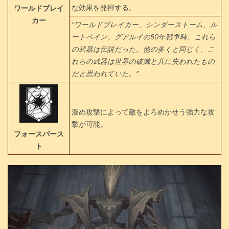
な効果を発揮する。
ワールドブレイ
カー
”ワールドブレイカー、シンダーストーム、ル
ートペイン。グアルイの50年戦争時。これら
の武器は伝説だった。他の多くと同じく、こ
れらの武器は世界の破滅と共に失われたもの
だと思われていた。”
溜め攻撃によって敵をよろめかせう強力な攻
撃が可能。
フォースバース
ト