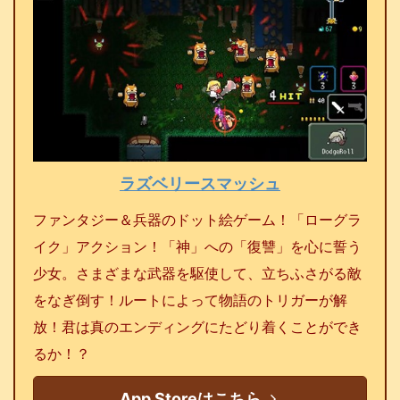
ラズベリースマッシュ
ファンタジー＆兵器のドット絵ゲーム！「ローグラ
イク」アクション！「神」への「復讐」を心に誓う
少女。さまざまな武器を駆使して、立ちふさがる敵
をなぎ倒す！ルートによって物語のトリガーが解
放！君は真のエンディングにたどり着くことができ
るか！？
App Storeはこちら