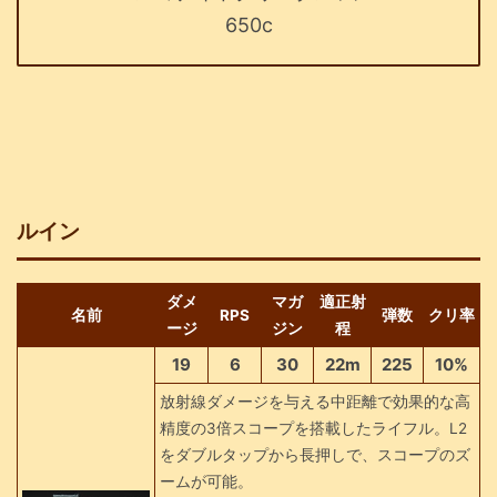
650c
ルイン
ダメ
マガ
適正射
名前
RPS
弾数
クリ率
ージ
ジン
程
19
6
30
22m
225
10%
放射線ダメージを与える中距離で効果的な高
精度の3倍スコープを搭載したライフル。L2
をダブルタップから長押しで、スコープのズ
ームが可能。