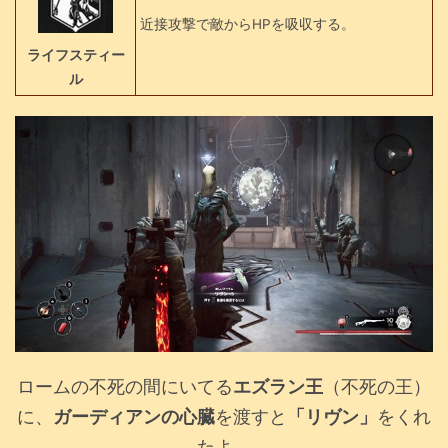
近接攻撃で敵からHPを吸収する。
ライフスティー
ル
ロームの不死の間にいてる
エズラン王
（不死の王）
に、
ガーディアンの心臓
を渡すと
「リヴン」
をくれ
たよ。