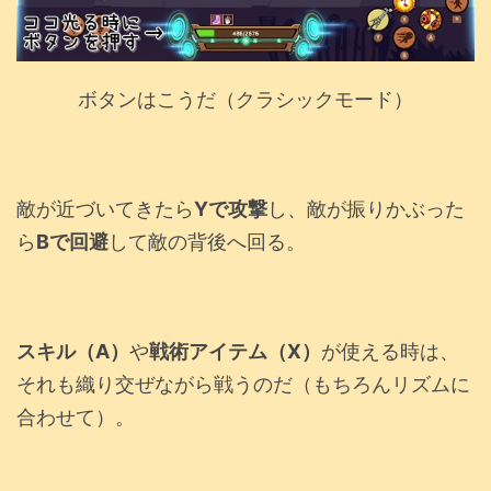
ボタンはこうだ（クラシックモード）
敵が近づいてきたら
Yで攻撃
し、敵が振りかぶった
ら
Bで回避
して敵の背後へ回る。
スキル（A）
や
戦術アイテム（X）
が使える時は、
それも織り交ぜながら戦うのだ（もちろんリズムに
合わせて）。