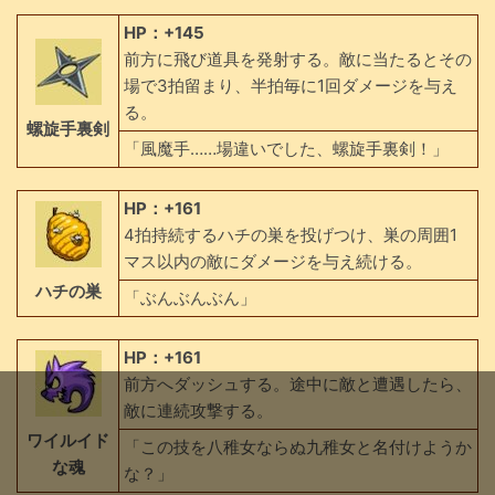
HP：+145
前方に飛び道具を発射する。敵に当たるとその
場で3拍留まり、半拍毎に1回ダメージを与え
る。
螺旋手裏剣
「風魔手……場違いでした、螺旋手裏剣！」
HP：+161
4拍持続するハチの巣を投げつけ、巣の周囲1
マス以内の敵にダメージを与え続ける。
ハチの巣
「ぶんぶんぶん」
HP：+161
前方へダッシュする。途中に敵と遭遇したら、
敵に連続攻撃する。
ワイルイド
「この技を八稚女ならぬ九稚女と名付けようか
な魂
な？」