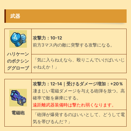
武器
攻撃力：10-12
前方3マス内の敵に突撃する攻撃になる。
ハリケーン
「気に入らねえなら、殴りこんでいけばいいじ
のボクシン
ゃねえか！」
ググローブ
攻撃力：12-14｜受けるダメージ増加：+20％
凄まじい電磁ダメージを与える砲弾を放つ。高
確率で敵を麻痺にする。
遠距離武器装備時は撃たれ弱くなります。
電磁砲
「砲弾が爆発するのはいいとして、どうして電
気を帯びるんだ？」