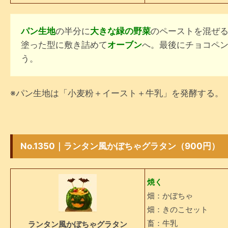
パン生地
の半分に
大きな緑の野菜
のペーストを混ぜ
塗った型に敷き詰めて
オーブン
へ。最後にチョコペ
う。
※パン生地は「小麦粉＋イースト＋牛乳」を発酵する。
No.1350｜
ランタン風かぼちゃグラタン
（900円）
焼く
畑：かぼちゃ
畑：きのこセット
畜：牛乳
ランタン風かぼちゃグラタン