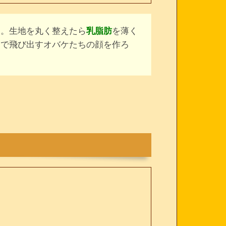
る。生地を丸く整えたら
乳脂肪
を薄く
ンで飛び出すオバケたちの顔を作ろ