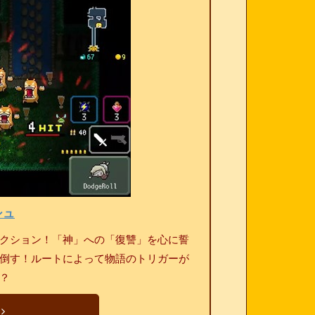
シュ
クション！「神」への「復讐」を心に誓
倒す！ルートによって物語のトリガーが
？