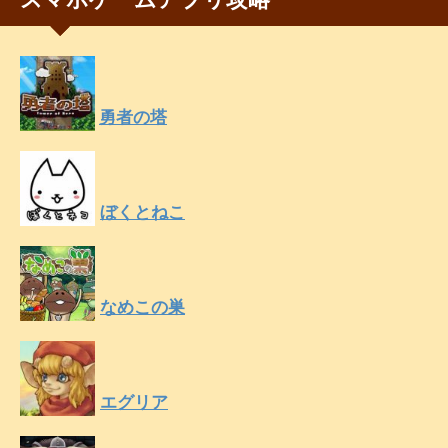
勇者の塔
ぼくとねこ
なめこの巣
エグリア