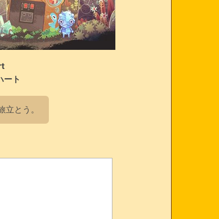
rt
ハート
旅立とう。